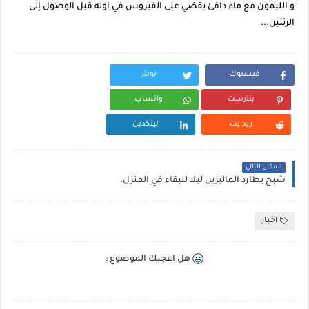
و الليمون مع ماء دافئ يقضي على الفيروس في اوله قبل الوصول إلى
الرئتين...
فيسبوك
تويتر
بنترست
واتساب
ريدايت
لينكدين
المقال التالي
شبح يطارد الماليزين ليلا للبقاء في المنزل.
اخبار
هل اعجبك الموضوع :