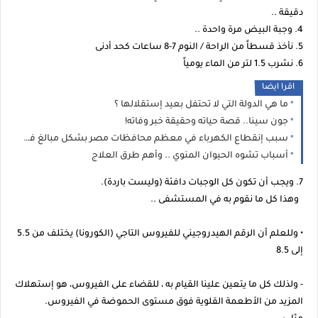
دقيقة ..
4. وجبة البيض مرة واحدة ..
5. نأخذ قسطاً من الراحة / النوم 7-8 ساعات كحد أدنى
6. نشرب 1.5 لتر من الماء يومياً
اقرا ايضا
ما هي الدولة التي لا تحتفل بعيد إستقلالها ؟
جون سينا.. قصة حياته وحقيقة خبر وفاته!
سبب إنقطاع الكهرباء في معظم محافظات مصر بشكل مبالغ فيه
أسباب تشوه الحيوان المنوي .. وأهم طرق العلاج
7. ويجب أن تكون كل الوجبات دافئة (وليست باردة).
وهذا كل ما نقوم به في المستشفى ..
• وللعلم أن الرقم الهيدروجيني للفيروس التاجي (الكورونا) يختلف من 5.5
إلى 8.5
- ولذلك كل ما يتعين علينا القيام به ، للقضاء على الفيروس، هو إستهلاك
المزيد من الأطعمة القلوية فوق مستوى الحموضة في الفيروس.