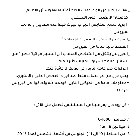
_ هناك الكثير من المعلومات الخاطئة تتناقلها وسائل الاعلام.
_كوفيد 19 لا يعيش فوق الاسطح.
_ اجرينا مسح لمقابض الابواب لبيوت فيها عدة مصابين و لم نجد
الفيروس.
_الفيروس لا ينتقل باللمس والمصافحة.
_القطط خالية تماما من الفيروس.
_الفيروس ينتقل من الشخص المصاب الى السليم هوائيا" حصرا" عبر
السعال والعطاس او الاقتراب كثيرا" منه.
_اجراءات حجر عامة الناس في بيوتها لا فائدة منها.
_يجب عزل من هو مصاب فقط بعد اجراء الفحص الطبي والمخبري.
◾معلومات هامة من المرضى اللذين أكرمهم الله وتعافوا من فيروس
كورونا !
• كل يوم كان يمر علينا في المستشفى نحصل علي الآتي :
1. فيتامين C-1000
2. فيتامين E ( هـ )
3. من الساعة ( 10 الي 11 ) الجلوس في أشعة الشمس لمدة 15-20