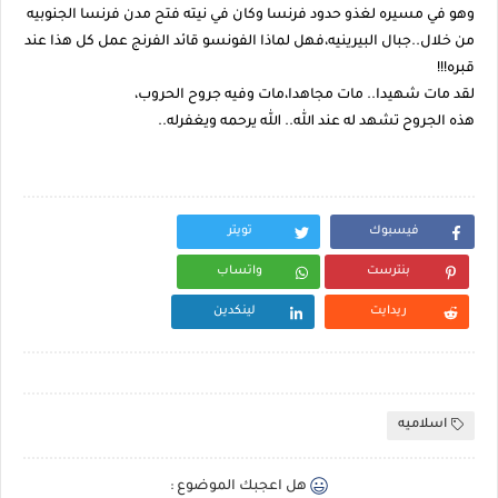
وهو في مسيره لغذو حدود فرنسا وكان في نيته فتح مدن فرنسا الجنوبيه
من خلال..جبال البيرينيه،فهل لماذا الفونسو قائد الفرنج عمل كل هذا عند
قبره!!!
لقد مات شهيدا.. مات مجاهدا،مات وفيه جروح الحروب،
هذه الجروح تشهد له عند الله.. الله يرحمه ويغفرله..
فيسبوك
تويتر
بنترست
واتساب
ريدايت
لينكدين
اسلاميه
هل اعجبك الموضوع :