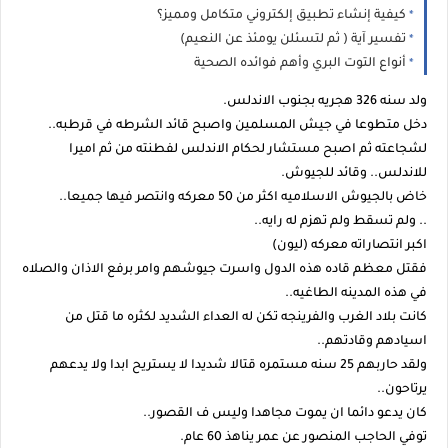
كيفية إنشاء تطبيق إلكتروني متكامل ومميز؟
تفسير آية ( ثم لتسئلن يومئذ عن النعيم)
أنواع التوت البري وأهم فوائده الصحية
ولد سنه 326 هجريه بجنوب الاندلس.
دخل متطوعا في جيش المسلمين واصبح قائد الشرطه في قرطبه..
لشجاعته ثم اصبح مستشار لحكام الاندلس لفطنته من ثم اميرا
للاندلس.. وقائد للجيوش.
خاض بالجيوش الاسلاميه اكثر من 50 معركه وانتصر فيها جميعا..
.. ولم تسقط ولم تهزم له رايه..
اكبر انتصاراته معركه (ليون)
فقتل معظم قاده هذه الدول واسرت جيوشهم وامر برفع الاذان والصلاه
في هذه المدينه الطاغيه..
كانت بلاد الغرب والفرينجه تكن له العداء الشديد لكثره ما قتل من
اسيادهم وقادتهم..
ولقد حاربهم 25 سنه مستمره قتالا شديدا لا يستريح ابدا ولا يدعهم
يرتاحون..
كان يدعو دائما ان يموت مجاهدا وليس ف القصور..
توفي الحاجب المنصور عن عمر يناهذ 60 عام.