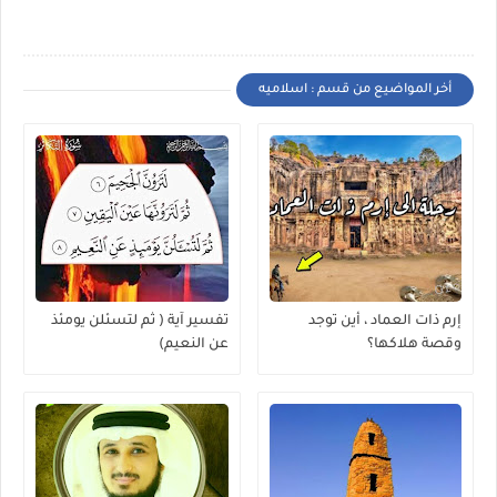
أخر المواضيع من قسم : اسلاميه
إرم ذات العماد ، أين توجد
تفسير آية ( ثم لتسئلن يومئذ
وقصة هلاكها؟
عن النعيم)