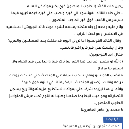
_حين مات القائد (الحاجب المنصور) فرح بخبر موته كل العالم.
ـــ حتي جاء (القائد الفونسو) الي قبره ونصب علي قبره خيمه كبيره فيها
سرسر من الذهب فوق قبر الحاجب المنصور...
ونام عليه ومعه زوجته متكئه يملاهم نشوه موت قائد الجيوش الاسلاميه
في الاندلس وهو تحت التراب..
_وقال القائد الفونسو( اما تروني اليوم قد ملكت بلاد المسلمين والعرب)
وقال جلست علي قبر قابر اكبر قادتهم..
فقال احد الموجودين:
(والله لو تنفس صاحب هذا القبر لما ترك فينا واحدا علي قيد الحياه ولا
استقر بنا قرارا)
فغضب الفونسو وقام بسحب سيفه علي المتحدث حتي مسكت زوجته
ذراعه وقالت..(صدق المتحدث.. ايفخر مثلنا في النوم فوق قبره؟
والله ان هذا ليزيده شرف حتي بموته لا نستطيع هزيمته،والتاريخ يسجل
انتصاراته وهو ميت قبخا بما صنعنا وهنينا له النوم تحت عرش الملوك.)
الحاجب المنصور..
& محمد بن عامر العامري&
اقرا ايضا
قصة عثمان بن أرطغرل الحقيقية