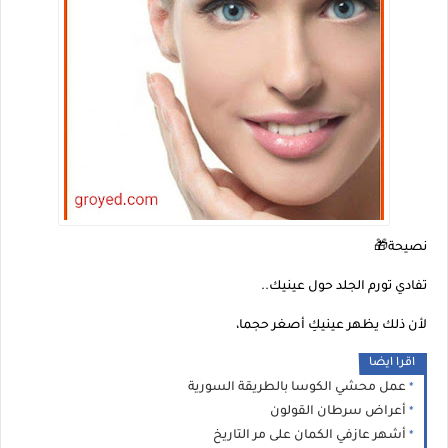
نصيحة🎁
تفادي تورم الجلد حول عينيك..
لأن ذلك يظهر عينيكِ أصغر حجما،
اقرا ايضا
عمل محشي الكوسا بالطريقة السورية
أعراض سرطان القولون
أشهر عازفي الكمان على مر التاريخ