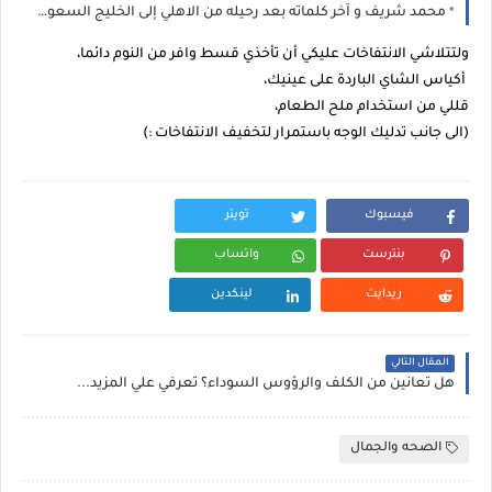
محمد شريف و آخر كلماته بعد رحيله من الاهلي إلى الخليج السعودي
ولتتلاشي الانتفاخات عليكي أن تأخذي قسط وافر من النوم دائما،
أكياس الشاي الباردة على عينيك،
قللي من استخدام ملح الطعام،
(الى جانب تدليك الوجه باستمرار لتخفيف الانتفاخات :)
فيسبوك
تويتر
بنترست
واتساب
ريدايت
لينكدين
المقال التالي
هل تعانين من الكلف والرؤوس السوداء؟ تعرفي علي المزيد...
الصحه والجمال