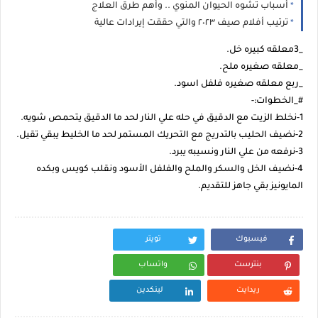
أسباب تشوه الحيوان المنوي .. وأهم طرق العلاج
ترتيب أفلام صيف ٢٠٢٣ والتي حققت إيرادات عالية
_3معلقه كبيره خل.
_معلقه صغيره ملح.
_ربع معلقه صغيره فلفل اسود.
#_الخطوات:-
1-نخلط الزيت مع الدقيق في حله علي النار لحد ما الدقيق يتحمص شويه.
2-نضيف الحليب بالتدريج مع التحريك المستمر لحد ما الخليط يبقي تقيل.
3-نرفعه من علي النار ونسيبه يبرد.
4-نضيف الخل والسكر والملح والفلفل الأسود ونقلب كويس وبكده
المايونيز بقي جاهز للتقديم.
فيسبوك
تويتر
بنترست
واتساب
ريدايت
لينكدين