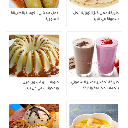
طريقة عمل خبز التورتيلا بكل
عمل محشي الكوسا بالطريقة
سهولة في البيت
السورية
طريقة تحضير عصير السموثي
حلويات باردة بدون فرن
بنكهات مختلفة ولذيذة
وبمكونات في كل بيت