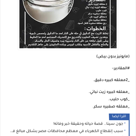
(مايونيز بدون بيض)
#المقادير:-
_2معلقه كبيره دقيق.
_معلقه كبيره زيت نباتي.
_كوب حليب.
_معلقه صغيره سكر.
اقرا ايضا
جون سينا.. قصة حياته وحقيقة خبر وفاته!
سبب إنقطاع الكهرباء في معظم محافظات مصر بشكل مبالغ فيه