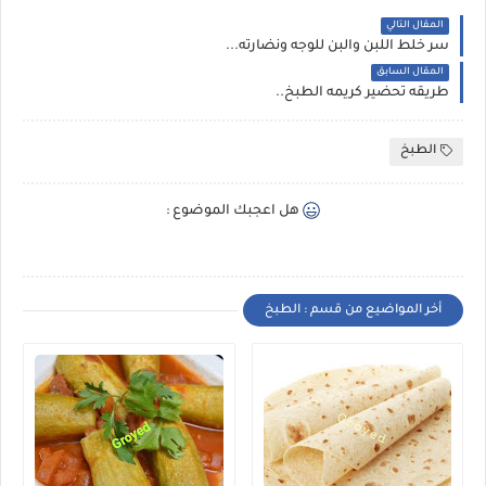
المقال التالي
سر خلط اللبن والبن للوجه ونضارته...
المقال السابق
طريقه تحضير كريمه الطبخ..
الطبخ
هل اعجبك الموضوع :
أخر المواضيع من قسم : الطبخ