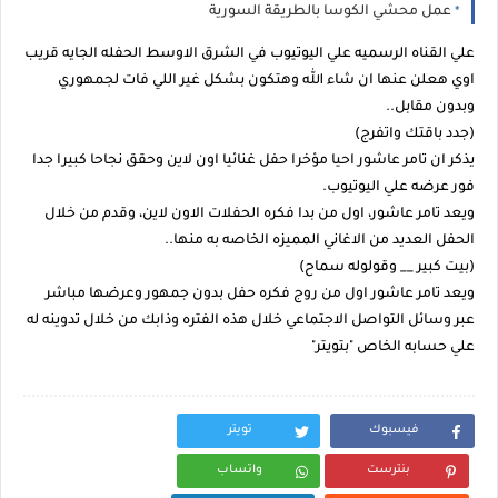
عمل محشي الكوسا بالطريقة السورية
علي القناه الرسميه علي اليوتيوب في الشرق الاوسط الحفله الجايه قريب
اوي هعلن عنها ان شاء الله وهتكون بشكل غير اللي فات لجمهوري
وبدون مقابل..
(جدد باقتك واتفرج)
يذكر ان تامر عاشور احيا مؤخرا حفل غنائيا اون لاين وحقق نجاحا كبيرا جدا
فور عرضه علي اليوتيوب.
ويعد تامر عاشور، اول من بدا فكره الحفلات الاون لاين، وقدم من خلال
الحفل العديد من الاغاني المميزه الخاصه به منها..
(بيت كبير __ وقولوله سماح)
ويعد تامر عاشور اول من روج فكره حفل بدون جمهور وعرضها مباشر
عبر وسائل التواصل الاجتماعي خلال هذه الفتره وذابك من خلال تدوينه له
علي حسابه الخاص "بتويتر"
فيسبوك
تويتر
بنترست
واتساب