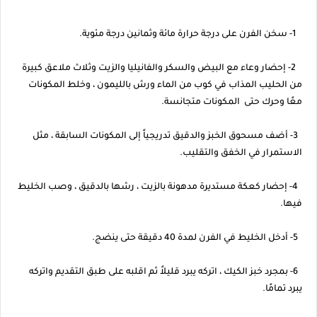
1- سخن الفرن على درجة حرارة مائة وثمانين درجة مئوية.
2- إحضار وعاء مع البيض والسكر والفانيليا والزيت وثلاث ملاعق كبيرة
من الحليب المذاب في كوب من الماء ورش بالليمون ، وخلط المكونات
معًا وحرك حتى المكونات متجانسة.
3- أضف مسحوق الخبز والدقيق تدريجياً إلى المكونات السابقة ، مثل
الاستمرار في الخفق والتقليب.
4- إحضار كعكة مستديرة مدهونة بالزيت ، رشها بالدقيق ، وصب الخليط
فيها.
5- أدخل الخليط في الفرن لمدة 40 دقيقة حتى ينضج.
6- بمجرد خبز الكيك ، اتركه يبرد قليلاً ثم اقلبه على طبق التقديم واتركه
يبرد تمامًا.