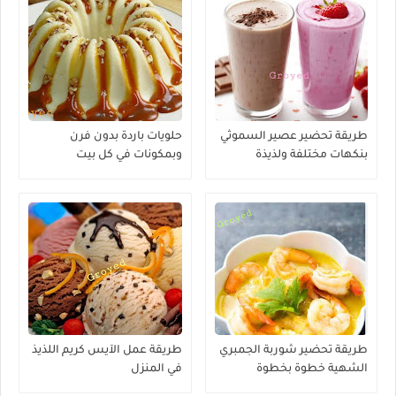
طريقة تحضير عصير السموثي
حلويات باردة بدون فرن
بنكهات مختلفة ولذيذة
وبمكونات في كل بيت
طريقة تحضير شوربة الجمبري
طريقة عمل الآيس كريم اللذيذ
الشهية خطوة بخطوة
في المنزل