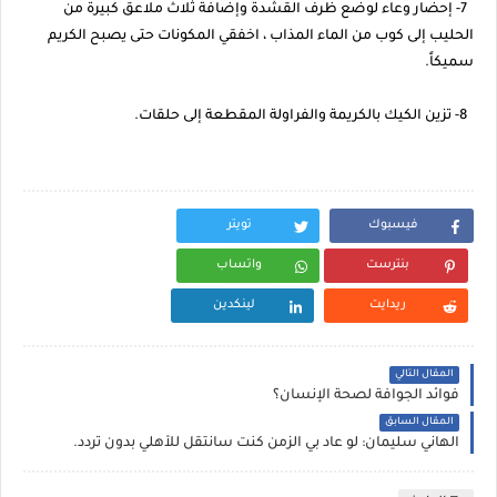
7- إحضار وعاء لوضع ظرف القشدة وإضافة ثلاث ملاعق كبيرة من
الحليب إلى كوب من الماء المذاب ، اخفقي المكونات حتى يصبح الكريم
سميكاً.
8- تزين الكيك بالكريمة والفراولة المقطعة إلى حلقات.
فيسبوك
تويتر
بنترست
واتساب
ريدايت
لينكدين
المقال التالي
فوائد الجوافة لصحة الإنسان؟
المقال السابق
الهاني سليمان: لو عاد بي الزمن كنت سانتقل للأهلي بدون تردد.