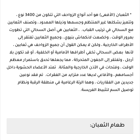
* الثعبان (الأفعى) هو أحد أنواع الزواحف التي تتكون من 3400 نوع ،
وتتميز بشكلها غير المنتظم وجسمها وذيلها الممدود ، وتصنف الثعابين
مع السحالي في ترتيب القباب. ، الثعابين هي أصل السحالي التي تطورت
بمرور الوقت ، وخضعت لانكماش بنيوي ، وجميع الثعابين تفتقر إلى
الأطراف الخارجية ، ولكن لا يمكن القول أن جميع الزواحف هي ثعابين ،
لأنها بعض السحالي تخفي أطرافها الأمامية أو الخلفية ، أو قد تكون بلا
أرجل ، وتفتقر إلى الجفون المتحركة ، مما يجعلها تحدق باستمرار معظم
الوقت ، وفتحات في الأذن الخارجية والمثانة. تمتد الأعضاء الحشوية داخل
أجسامهم ، والأفاعي لديها عدد متزايد من الفقرات. تم فقد نوعين
جديدين من الفقاريات ، وهما الرئة الرغامية في منطقة الرقبة ونظام
توصيل السم لتثبيط الفريسة.
طعام الثعبان: