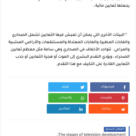
يجعلها ثعابين مائية ،
* البيئات الأخرى التي يمكن أن تعيش فيها الثعابين تشمل الصحاري
والغابات المطيرة والغابات المعتدلة والمستنقعات والأراضي العشبية
والمراعي. تتواجد الأخفاف في الصحاري وهي سامة مثل معظم ثعابين
الصحراء ، ويؤدي التقدم البشري إلى الموت أو هجرة الثعابين أو جذب
الثعابين القادرة على التكيف مع هذا التقدم.
فيسبوك
تويتر
بنترست
واتساب
ريدايت
لينكدين
المقال السابق
The stages of television development,