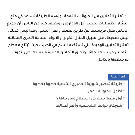
* تعتبر الثعابين من الحيوانات النهمة ، وبهذه الطريقة تساعد في منع
انتشار الطفيليات بسبب أكل القوارض ، ويعتقد كثير من الناس أن جميع
الأفاعي تقتل فريستها عن طريق عضها وحقن السم ، وهذا ليس كذلك.
ليس صحيحًا ، على سبيل المثال الكوبرا والأنواع السامة الأخرى المماثلة
تعتبر الثعابين الوحيدة التي تستخدم السم في الصيد ، حيث تبتلع معظم
الثعابين فريستها تمامًا ، وتخنق الثعابين الكبيرة فريستها حتى تموت ،
ثم تبتلعها بالكامل ،
اقرا ايضا
طريقة تحضير شوربة الجمبري الشهية خطوة بخطوة
أطول الحيوانات عمرا
أول مئذنة بنيت في الإسلام ومن بناها ؟
شويكار، حياتها الشخصية وأهم أعمالها