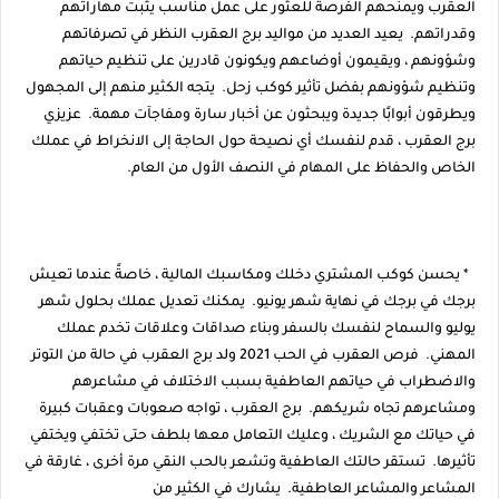
العقرب ويمنحهم الفرصة للعثور على عمل مناسب يثبت مهاراتهم
وقدراتهم. يعيد العديد من مواليد برج العقرب النظر في تصرفاتهم
وشؤونهم ، ويقيمون أوضاعهم ويكونون قادرين على تنظيم حياتهم
وتنظيم شؤونهم بفضل تأثير كوكب زحل. يتجه الكثير منهم إلى المجهول
ويطرقون أبوابًا جديدة ويبحثون عن أخبار سارة ومفاجآت مهمة. عزيزي
برج العقرب ، قدم لنفسك أي نصيحة حول الحاجة إلى الانخراط في عملك
الخاص والحفاظ على المهام في النصف الأول من العام.
* يحسن كوكب المشتري دخلك ومكاسبك المالية ، خاصةً عندما تعيش
برجك في برجك في نهاية شهر يونيو. يمكنك تعديل عملك بحلول شهر
يوليو والسماح لنفسك بالسفر وبناء صداقات وعلاقات تخدم عملك
المهني. فرص العقرب في الحب 2021 ولد برج العقرب في حالة من التوتر
والاضطراب في حياتهم العاطفية بسبب الاختلاف في مشاعرهم
ومشاعرهم تجاه شريكهم. برج العقرب ، تواجه صعوبات وعقبات كبيرة
في حياتك مع الشريك ، وعليك التعامل معها بلطف حتى تختفي ويختفي
تأثيرها. تستقر حالتك العاطفية وتشعر بالحب النقي مرة أخرى ، غارقة في
المشاعر والمشاعر العاطفية. يشارك في الكثير من