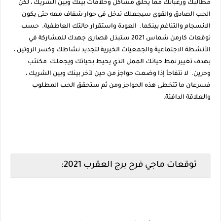
مطالبك ورغباتك مما يخلق مشاكل وخلافات بينك وبين الشريك ، لكن
الحب الصادق والقوي سيجعلك تدخل في حوار شفاف معه حتى يكون
الانسجام والتناغم بينكما. العودة واستقرار حالتك العاطفية. حسب
توقعات كارمن شماس 2021 ستبذل قصارى جهدك للمشاركة في
الأنشطة الاجتماعية والجمعيات الخيرية لتجديد نشاطك وكسر الروتين ،
بهدف تغيير نمط حياتك الممل الذي يحيط بحياتك ويجعلك مكتئب
وحزين. لا تتفاجأ إذا وضعت حواجز من حين لآخر بينك وبين الشريك ،
فسرعان ما تتخطى هذه الحواجز ومن ثم ستحقق الحب المطلوب
والعلاقة الدافئة.
توقعات ماجي فرح برج العقرب 2021: