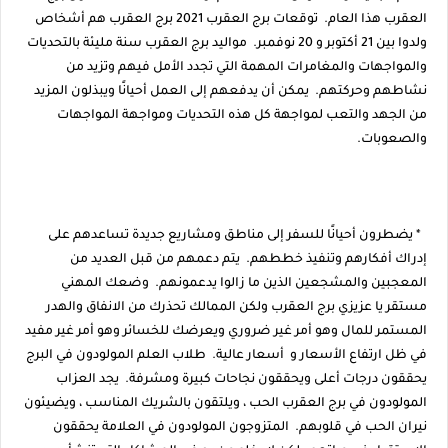
العقرب هذا العام. توقعات برج العقرب 2021 برج العقرب هم أشخاص
ولدوا بين 21 أكتوبر و 20 نوفمبر. مواليد برج العقرب سنة مليئة بالتحديات
والمواجهات والمغامرات المهمة التي تجدد الأمل فيهم وتزيد من
نشاطهم وحركتهم. يمكن أن يدفعهم إلى العمل أحيانًا ويبذلون المزيد
من الجهد والتعب لمواجهة كل هذه التحديات ومواجهة المواجهات
والصعوبات.
* يضطرون أحيانًا للسفر إلى مناطق ومشاريع جديدة تساعدهم على
إدراك أفكارهم وتنفيذ خططهم. يتم دعمهم من قبل العديد من
المعجبين والمشجعين الذين ما زالوا يدعمونهم. وضعك المهني
مستقر يا عزيزي برج العقرب ولكن الممالك تحذرك من الانفاق والهدر
المستمر للمال وهو أمر غير ضروري ويعرضك للخسائر وهو أمر غير مفيد
في ظل ارتفاع الأسعار و أسعار عالية. طلاب العلم المولودون في البرج
يحققون درجات أعلى ويحققون نجاحات كبيرة ومشرفة. يجد العزاب
المولودون في برج العقرب الحب ، ويلتقون بالشريك المناسب ، ويضيئون
نيران الحب في قلوبهم. المتزوجون المولودون في العلامة يحققون