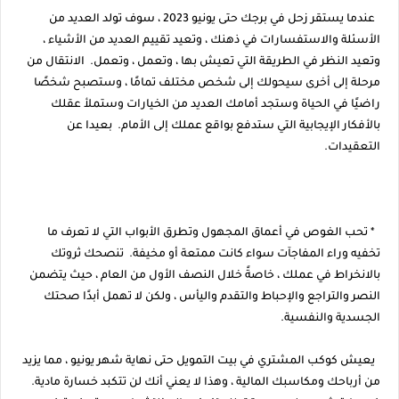
عندما يستقر زحل في برجك حتى يونيو 2023 ، سوف تولد العديد من
الأسئلة والاستفسارات في ذهنك ، وتعيد تقييم العديد من الأشياء ،
وتعيد النظر في الطريقة التي تعيش بها ، وتعمل ، وتعمل. الانتقال من
مرحلة إلى أخرى سيحولك إلى شخص مختلف تمامًا ، وستصبح شخصًا
راضيًا في الحياة وستجد أمامك العديد من الخيارات وستملأ عقلك
بالأفكار الإيجابية التي ستدفع بواقع عملك إلى الأمام. بعيدا عن
التعقيدات.
* تحب الغوص في أعماق المجهول وتطرق الأبواب التي لا تعرف ما
تخفيه وراء المفاجآت سواء كانت ممتعة أو مخيفة. تنصحك ثروتك
بالانخراط في عملك ، خاصةً خلال النصف الأول من العام ، حيث يتضمن
النصر والتراجع والإحباط والتقدم واليأس ، ولكن لا تهمل أبدًا صحتك
الجسدية والنفسية.
يعيش كوكب المشتري في بيت التمويل حتى نهاية شهر يونيو ، مما يزيد
من أرباحك ومكاسبك المالية ، وهذا لا يعني أنك لن تتكبد خسارة مادية.