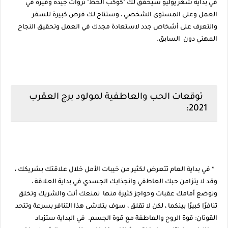
في بداية شهر يوليو سيحقق لك "كوكب الحظ" ثروات جيدة وفيرة في
العمل وعلى المستوى الشخصي ، وستتاح لك فرص كبيرة للسفر
والتعرف على أشخاص جدد لاستعادة مجدك في العمل وتحقيق النجاح
المهني دون السابق.
توقعات الحب والعاطفية لمولود برج العقرب
2021:
* في بداية العام تتعرض لكثير من خيبات الأمل خلال علاقتك بشريكك ،
وقد لا يتزامن حبك العاطفي وانجذابك الجسدي في بداية العلاقة ،
وتوضع أمامك عقبات وحواجز كثيرة منها تمنعك أنت والشريك وتخلق
تنافرًا كبيرًا بينكما ، لكن لا تقلق ، سوف يتلاشى هذا التنافر بسرعة وتتحد
القوتان: قوة الروح والعاطفة مع قوة الجسم. في البداية ستزداد