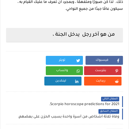
ذلك. لذا كن صبورًا ومتفهمًا ، وبمجرد أن تعرف ما عليك القيام به ،
سيكون عامًا جيدًا من جميع النواحي.
من هو آخر رجل يدخل الجنة ،
فيسبوك
تويتر
بنترست
واتساب
ريدايت
لينكدين
المقال التالي
Scorpio horoscope predictions for 2021.
المقال السابق
وفاة ثلاثة أشخاص من أسرة واحدة بسبب الحزن على بعضهم،