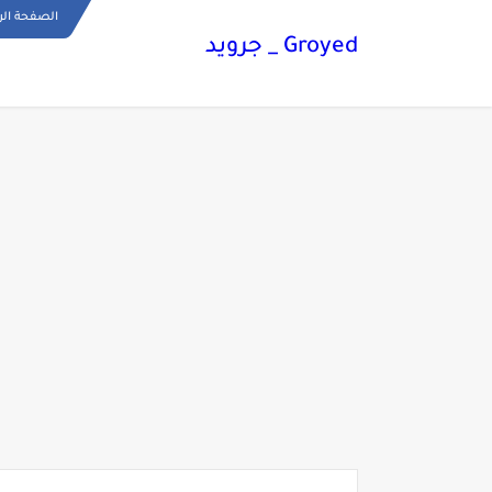
الصفحة الر
Groyed _ جرويد