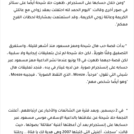
*ومن خلال حسابها على انستجرام ، ظهرت حلا شيحة أيضًا على ستائر
في صور أخرى وقالت: "اليوم الحمد لله احتفلت بعقد زواجي مع عائلتي
الكريمة وعائلة زوجي الكريمة ، وقد استمتعت بمشاركة لحظات الفرح
معكم".
* بدأت قصة حب هال شيحة ومعز مسعود منذ أشهر قليلة ، واستغرق
التصفيق وقتًا طويلاً ، لكن حلا شيحة لم تدل بتعليقات إيجابية ولا سلبية ،
لكن قصة حبهما ظهرت في 13 يونيو عندما نشر الداعية معز مسعود عبر
حسابه على إنستجرام صورة. من لديه غيتار في يده ، فنجد تعليقات هال
شيخي التي تقول: "مرحباً ، Moeze ، الذي التقط الصورة" ، فيجيبه Moeze ،
"وهو أيضًا شخص مهم".
* في 2 ديسمبر ، وبعد فترة من الشائعات والأخبار عن ارتباطهم ، أعلنت
النجمة حلا شيحة عن علاقتها بالداعية الإسلامي موسى مسعود عبر
حسابها على إنستجرام بعد أن أعطتها أغنية "مقاتلة" بصوتها ، حيث
قالت: "سجلت. أغنيتي التي كتبتها 2007 وهي هدية لك يا فتاة .. رحلتنا