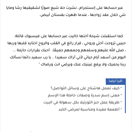
عبر حسابها على إنستجرام ، نشرت حلا شيع صورًا لشقيقيها رشا ومايا
شي خلال عقد زواجها ، عندما ظهرت بفستان أبيض.
كما استقبلت شيحة أختها خاليت عبر حسابها على فيسبوك قائلة:
حبيبي تزوجت أختي وروحي ، قرار رائع في القلب والروح اختاره قلبها وربها
، صلى الله عليهم وسلمهم وجمعهم جميعًا. أحبك بقرارات حازمة ...
اليوم من أسعد أيام حياتي لأني أراك سعيدا .. يا رب سعيد دائما نسألك
ربنا يحميك ولا يرفع عينيك عنك ويرضي انت ورضاك "
اقرا ايضا
كيف تعمل هاشتاج على وسائل التواصل؟
معنى إسم سدرة وصفات حاملة هذا الإسم
طريقة عمل خبز التورتيلا بكل سهولة في البيت
أطعمة مفيدة ومناسبة لمرضى الكبد