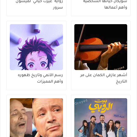
شويكار، حياتها الشخصية
رواية" غيرت حياتي" لميسون
وأهم أعمالها
سرور
أشهر عازفي الكمان على مر
رسم الآنمي وتاريخ ظهوره
التاريخ
وأهم المميزات