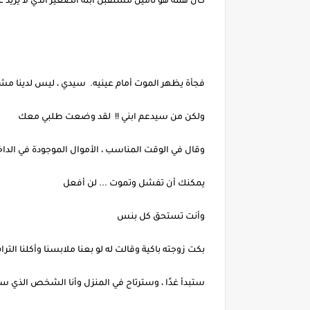
كان همه هو تأمين مستقبل ابنه الصغير الذي لا يزيد عمره عن 
فجأة يظهر الموت أمام عينيه. سيدي ، ليس لدينا م
ولكن من سيدعم ابني !! لقد وضعت طلبي معك
وقال في الوقت المناسب ، الأموال الموجودة في الداخ
يمكنك أن تفشل وتموت ... لن أفعل
وأنت تستحق كل بنس
بكت زوجته باكية وقالت له لو بعنا ملابسنا وأكلنا الترا
ستبدأ غدًا ، وسترتاح في المنزل وأنا الشخص الذي س