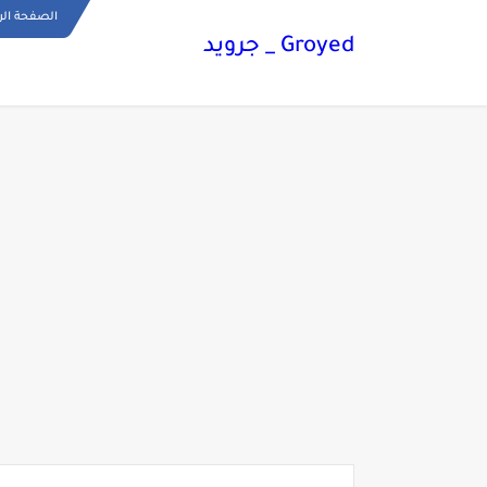
الصفحة الر
Groyed _ جرويد