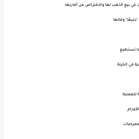
في بيع الذهب لها والاقتراض من أقاربها.
نيهًا" وقالها
ما تستطيع
 في الخزنة
 للعملية
أورام.
لممرضات