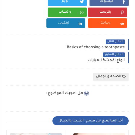
فيسبوك
تويتر
بنترست
واتساب
ريدايت
لينكدين
المقال التالي
Basics of choosing a toothpaste
المقال السابق
أنواع أقمشة العبايات
الصحه والجمال
هل اعجبك الموضوع :
أخر المواضيع من قسم : الصحه والجمال