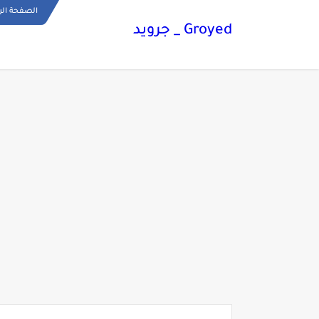
الصفحة الر
Groyed _ جرويد