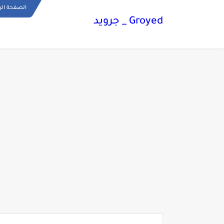
الصفحة الر
Groyed _ جرويد