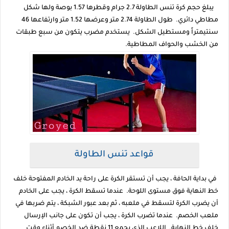
يبلغ حجم كرة تنس الطاولة 2.7 جرام وقطرها 1.57 بوصة ولها شكل
مطاطي دائري. طول الطاولة 2.74 متر وعرضها 1.52 متر وارتفاعها 46
سنتيمتراً ومستطيل الشكل. يستخدم مضرب يتكون من سبع طبقات
من الخشب والحواف المطاطية.
قواعد تنس الطاولة
في بداية الحافة ، يجب أن تستقر الكرة على راحة يد الخادم المفتوحة خلف
خط النهاية فوق مستوى اللوحة. عندما تسقط الكرة ، يجب على الخادم
أن يضرب الكرة لتسقط في ملعبه ، ثم بعد عبور الشبكة ، يتم ضربها في
ملعب الخصم. عندما تضرب الكرة ، يجب أن تكون على جانب الإرسال
خلف خط النهاية. اللاعب الذي يجمع 11 نقطة ضد الخصم أثناء وقت