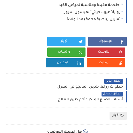
أطعمة مفيدة ومناسبة لمرضى الكبد
رواية" غيرت حياتي" لميسون سرور
تمارين رياضية مهمة بعد الولادة
فيسبوك
تويتر
بنترست
واتساب
ريدايت
لينكدين
المقال التالي
خطوات زراعة شجرة المانجو في المنزل
المقال السابق
أسباب الصلع المبكر وأهم طرق العلاج
اخبار
هل اعجبك الموضوع :