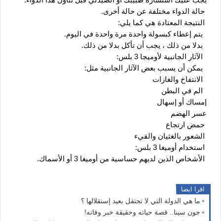
  يجب عليك استشارة طبيبك أو الصيدلي قبل تناول هذا الدواء.
   حالة الدواء مختلفة عن حالة أخرى.
   النتيجة المعتادة هي كما يلي:
    يتم إعطاء كبسولة واحدة مرة واحدة في اليوم.
    بدلا من ذلك ، يجب أن تأكل بدلا من ذلك.
    الآثار الجانبية لأوميجا 3 بلس:
    يمكن أن يسبب بعض الآثار الجانبية مثل:
    الانتفاخ والغازات
    الم في البطن
  إمساك أو إسهال
  عسر الهضم
   حمض ارتجاع
   الشعور بالغثيان والقيء
   استخدام أوميغا 3 بلس:
   الأشخاص الذين لديهم حساسية من أوميغا 3 أو الأسماك.
اقرا ايضا
ما هي الدولة التي لا تحتفل بعيد إستقلالها ؟
جون سينا.. قصة حياته وحقيقة خبر وفاته!