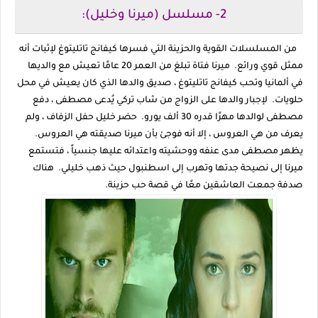
2- مسلسل (ميرنا وخليل):
من المسلسلات القوية والحزينة التي فسرها كيفانج تاتليتوغ لإثبات أنه
ممثل قوي ورائع. ميرنا فتاة تبلغ من العمر 20 عامًا تعيش مع والديها
في ألمانيا وتحب كيفانج تاتليتوغ ، صديق والدها الذي كان يعيش في محل
حلويات. لإجبار والدها على الزواج من شاب تركي يُدعى مصطفى ، دفع
مصطفى لوالدها مهرًا قدره 30 ألف يورو. حضر خليل حفل الزفاف ، ولم
يعرف من هي العروس ، إلا أنه فوجئ بأن ميرنا صديقته هي العروس.
يظهر مصطفى مدى عنفه ووحشيته واعتدائه عليها جنسياً ، فتستمع
ميرنا إلى نصيحة جدتها وتهرب إلى اسطنبول حيث ذهب خليلي. هناك
صدفة جمعت العاشقين معًا في قصة حب حزينة.