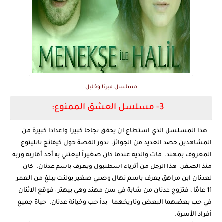
مسلسل ميرنا وخليل
3- مسلسل العشق الممنوع:
هذا المسلسل الذي استطاع ان يحقق نجاحا كبيرا واعدادا كبيرة من
المشاهدين حصد العديد من الجوائز. تدور القصة حول كيفانج تاتليتوغ
المعروف بمهند. مات والديه عندما كان صغيراً ليعتني به أحد أقاربه وربه
منذ الصغر. هذا الرجل من أثرياء اسطنبول ويعرف باسم عدنان. كان
لعدنان ابن مراهق يعرف باسم نهال وصبي صغير بولنت يبلغ من العمر
11 عامًا ، فتزوج عدنان من شابة في سن مهند وهي بيهتر ، فوقع الاثنان
في حب بعضهما البعض وتاريخهما. بدأ حب وخيانة عدنان. حياة جميع
أفراد الأسرة.