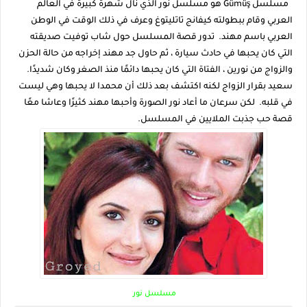
مسلسل Gümüş هو مسلسل نور الذي نال شهرة كبيرة في العالم
العربي وقام ببطولته كيفانج تاتليتوغ وعرف في ذلك الوقت في الوطن
العربي باسم مهند. تدور قصة المسلسل حول شاب توفيت صديقته
التي كان يحبها في حادث سيارة ، ثم حاول جد مهند إخراجه من حالة الحزن
والزواج من نورين ، الفتاة التي كان يحبها دائمًا منذ الصغر وكان شديدًا.
سعيد بقرار الزواج لكنه اكتشف بعد ذلك أن محمدا لا يحبها وهي ليست
في قلبه. لكن سرعان ما أعاد نور الصورة وأحبها مهند كثيرًا وعاشا معًا
قصة حب جذبت الملايين في المسلسل.
مسلسل نور