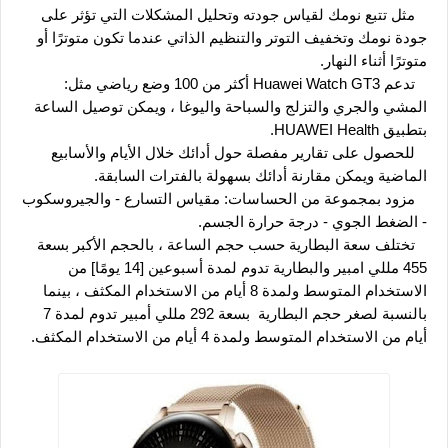
   مثل تتبع نومك لقياس جودته وتحليل المشكلات التي تؤثر على 
جودة نومك وتخفيف التوتر والتنظيم الذاتي عندما تكون متوترًا أو 
متوترًا أثناء النهار.
   تدعم Huawei Watch GT3 أكثر من 100 وضع رياضي مثل: 
المشي والجري والتزلج والسباحة واليوغا ، ويمكن توصيل الساعة 
بتطبيق HUAWEI Health.
   للحصول على تقارير مفصلة حول أدائك خلال الأيام والأسابيع 
الماضية ويمكن مقارنة أدائك بسهولة بالفترات السابقة.
   مزود بمجموعة من الحساسات: مقياس التسارع - والجيروسكوب 
- الضغط الجوي - درجة حرارة الجسم.
   تختلف سعة البطارية حسب حجم الساعة ، بالحجم الأكبر بسعة 
455 مللي امبير والبطارية تدوم لمدة أسبوعين [14 يومًا] من 
الاستخدام المتوسط ​​ولمدة 8 أيام من الاستخدام المكثف ، بينما 
بالنسبة لصغر حجم البطارية  بسعة 292 مللي أمبير تدوم لمدة 7 
أيام من الاستخدام المتوسط ​​ولمدة 4 أيام من الاستخدام المكثف.