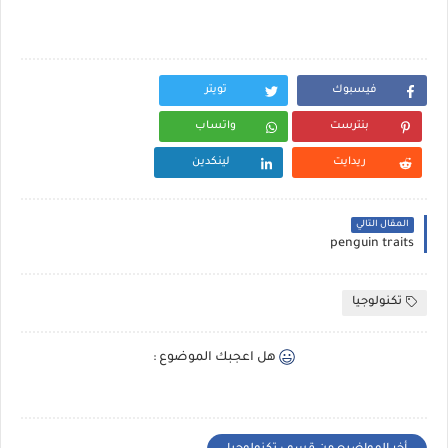
فيسبوك
تويتر
بنترست
واتساب
ريدايت
لينكدين
المقال التالي
penguin traits
تكنولوجيا
هل اعجبك الموضوع :