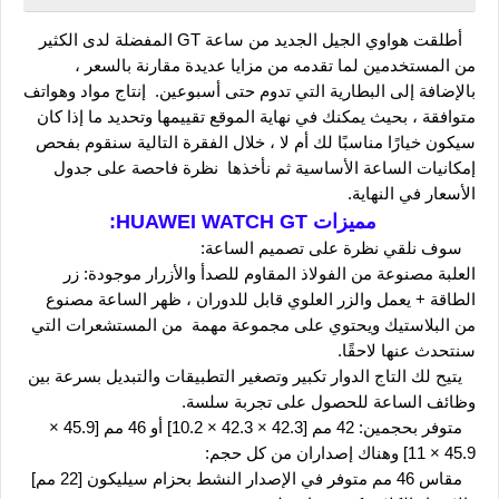
   أطلقت هواوي الجيل الجديد من ساعة GT المفضلة لدى الكثير 
من المستخدمين لما تقدمه من مزايا عديدة مقارنة بالسعر ، 
بالإضافة إلى البطارية التي تدوم حتى أسبوعين.  إنتاج مواد وهواتف 
متوافقة ، بحيث يمكنك في نهاية الموقع تقييمها وتحديد ما إذا كان 
سيكون خيارًا مناسبًا لك أم لا ، خلال الفقرة التالية سنقوم بفحص 
إمكانيات الساعة الأساسية ثم نأخذها  نظرة فاحصة على جدول 
الأسعار في النهاية.
مميزات HUAWEI WATCH GT:
   سوف نلقي نظرة على تصميم الساعة: 
العلبة مصنوعة من الفولاذ المقاوم للصدأ والأزرار موجودة: زر 
الطاقة + يعمل والزر العلوي قابل للدوران ، ظهر الساعة مصنوع 
من البلاستيك ويحتوي على مجموعة مهمة  من المستشعرات التي 
سنتحدث عنها لاحقًا.
   يتيح لك التاج الدوار تكبير وتصغير التطبيقات والتبديل بسرعة بين 
وظائف الساعة للحصول على تجربة سلسة.
   متوفر بحجمين: 42 مم [42.3 × 42.3 × 10.2] أو 46 مم [45.9 × 
45.9 × 11] وهناك إصداران من كل حجم:
   مقاس 46 مم متوفر في الإصدار النشط بحزام سيليكون [22 مم] 