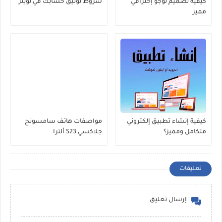
كيفية تصميم لوجو إحترافي
شروط توثيق حسابك في تويتر
مميز
كيفية إنشاء تطبيق إلكتروني
مواصفات هاتف سامسونج
متكامل ومميز؟
جلاكسي S23 ألترا
تعليقات
إرسال تعليق