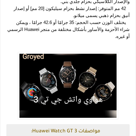
والإصدار الكلاسيكي بحزام جلدي بني.
   42 مم المتوفر: إصدار نشط بحزام سيليكون [20 مم] أو إصدار 
أنيق بحزام ذهبي يسمى ميلانو.
   يختلف الوزن حسب الحجم: 35 جرامًا أو 42.6 جرامًا ، ويمكن 
شراء الأحزمة والأساور بأشكال مختلفة من متجر Huawei الرسمي 
أو غيره.
مواصفات Huawei Watch GT 3: