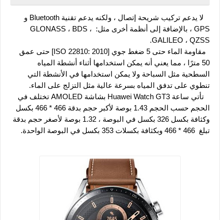
   لا يدعم تركيب شريحة إتصال ، ولكنه يدعم تقنية Bluetooth و 
GPS ، بالإضافة إلى أنظمة أخرى مثل: GLONASS ، BDS ، 
GALILEO ، QZSS.
  مقاومة الماء حتى 5 ضغط جوي [ISO 22810: 2010] حتى عمق 
50 مترًا ، مما يعني أنه يمكن استخدامها أثناء أنشطة المياه 
السطحية مثل السباحة ولا يمكن استخدامها في الأنشطة التي 
تنطوي على تدفق المياه بسرعة عالية مثل التزلج على الماء.
   تأتي ساعة Huawei Watch GT3 بشاشة AMOLED تختلف في 
الحجم حسب الحجم 1.43 بوصة لأكبر حجم بدقة 466 * 466 بكسل 
وكثافة بكسل 326 بكسل في البوصة ، 1.32 بوصة لأصغر حجم بدقة 
تبلغ  466 * 466 وبكثافة بكسلات 353 بكسل في البوصة الواحدة.