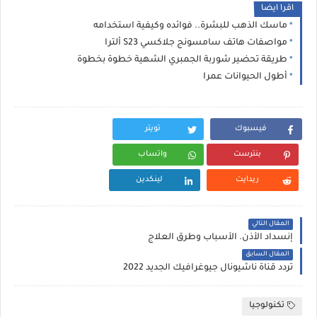
اقرا ايضا
ماسك الذهب للبشرة.. فوائده وكيفية استخدامه
مواصفات هاتف سامسونج جلاكسي S23 ألترا
طريقة تحضير شوربة الجمبري الشهية خطوة بخطوة
أطول الحيوانات عمرا
فيسبوك
تويتر
بنترست
واتساب
ريدايت
لينكدين
المقال التالي
إنسداد الأذن. الأسباب وطرق العلاج
المقال السابق
تردد قناة ناشيونال جيوغرافيك الجديد 2022
تكنولوجيا