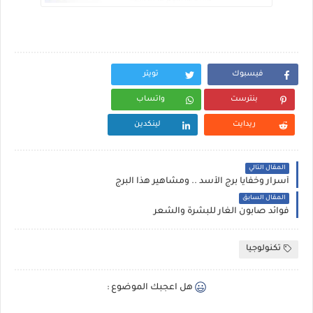
فيسبوك
تويتر
بنترست
واتساب
ريدايت
لينكدين
المقال التالي
أسرار وخفايا برج الأسد .. ومشاهير هذا البرج
المقال السابق
فوائد صابون الغار للبشرة والشعر
تكنولوجيا
هل اعجبك الموضوع :