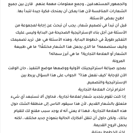
والجمهور المستهدفين ، وجمع معلومات مهمة عنهم. قارن بين جميع
الشعارات المنافسة لأن هذا يمكن أن يمنحك فكرة جيدة لتبدأ بها.
اطرح بعض الأسئلة:
قبل أن تبدأ في تصميم شعار ، يجب أن تبحث عن إجابة لمجموعة من
الأسئلة من أجل بناء الإستراتيجية الصحيحة من البداية وليس عليك
التفكير طويلاً في خطوط البداية ، وهذه الأسئلة هي: هل تريد تصميمك
وكيف ستصممه؟ ما الذي يجعل هذا الشعار مختلفًا؟ ما هي طبيعة
الشعار أو العلامة التجارية؟ ما هي أبرز سماته؟
المرونة:
بمجرد صياغة استراتيجيتك الأولية ووضعها موضع التنفيذ ، حان الوقت
الآن للإجابة "كيف نفعل هذا؟" الجواب على هذا السؤال يربط بين
الإستراتيجية والتصميم.
احترام تراث العلامة التجارية:
إذا كنت تقوم بتجديد شعار لعلامة تجارية ، فحاول ألا تستبعد أي شيء
متعلق بالشعار القديم ، لأن هذا سيقود الناس إلى منطقة الشك حول
هذه العلامة التجارية ، فهذا لا يعني أنه لا يوجد سبب مقنع لك للقيام
بذلك ، ولكن حاول أن تنقل أفكارك الحالية بنموذج جديد مختلف ، لكنه
يحمل الروح القديمة.
اختر الخطوط بعناية: