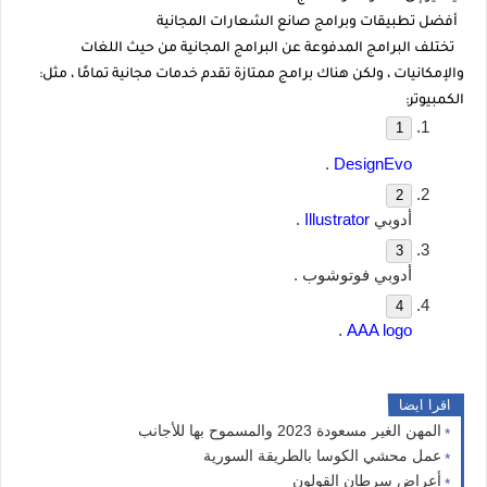
أفضل تطبيقات وبرامج صانع الشعارات المجانية
تختلف البرامج المدفوعة عن البرامج المجانية من حيث اللغات
والإمكانيات ، ولكن هناك برامج ممتازة تقدم خدمات مجانية تمامًا ، مثل:
الكمبيوتر:
 .
DesignEvo
أدوبي 
Illustrator
 .
أدوبي فوتوشوب .
.
AAA logo 
اقرا ايضا
المهن الغير مسعودة 2023 والمسموح بها للأجانب
عمل محشي الكوسا بالطريقة السورية
أعراض سرطان القولون