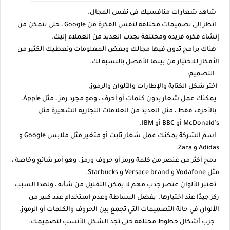
شاهد شعارات منافسيك في نفس المجال.
انظر إلى تصميمات مختلفة لنفس الفكرة من Google ، حتى تتمكن من
إنشاء فكرة فريدة ومختلفة تجذب العديد من العملاء إليك.
هناك برامج تدون فيها مجالك وبعض المعلومات وتعطيك الكثير من
الأفكار للاختيار من بينها الأفضل بالنسبة لك.
التصميم:
اختر شكل الكتابة والإطارات والألوان والرموز.
يمكنك عمل شعار بدون كلمات أو أحرف ، وهو مجرد رمز ، مثل Apple.
بالأحرف فقط ، مثل العديد من العلامات التجارية الشهيرة مثل
McDonald's أو BBC أو IBM.
اسم الشركة يمكنك عمل شعار ثابت أو متغير مثل ملابس Google و
Adidas و Zara.
دمج أكثر من عنصر من كلمة ورمز أو حروف ورمز ، وهو أمر شائع وخاصة ،
مثل Vodafone و Versace brand و Starbucks.
تعتبر الألوان عنصر جذب مهم لا يمكن التقليل من شأنه ، ولهذا السبب
ركز جيدًا عند اختيارها. يفضل البساطة وعدم استخدام عدد كبير من
الألوان في حالة التصميمات التي تجمع بين الحروف والكلمات أو الرموز.
جرب أشكال خطوط مختلفة حتى تجد الشكل الأنسب لتصميمك.