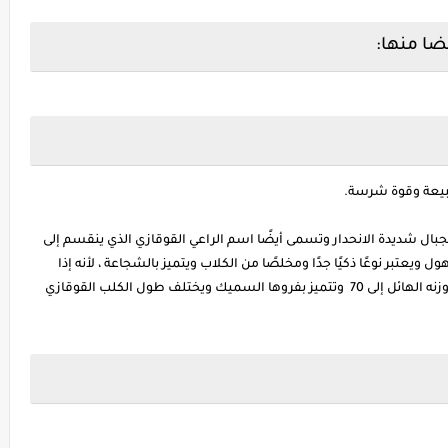
ضا منها:
طبيعة وقوة شرسة.
بال شديدة الانحدار وتسمى أيضًا اسم الراعي القوقازي الذي ينقسم إلى
يعتبر نوعًا ذكيًا جدًا ومخلصًا من الكلاب ويتميز بالشجاعة ، لأنه إذا
شعر بتهديد له أو لمالكه ، فإنه يدافع عن الموت ويصل وزنه الهائل إلى 70 وتتميز بفروها السميك ويختلف طول الكلب القوقازي