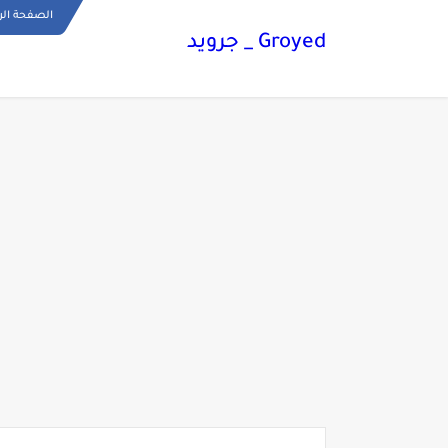
الصفحة الر
Groyed _ جرويد