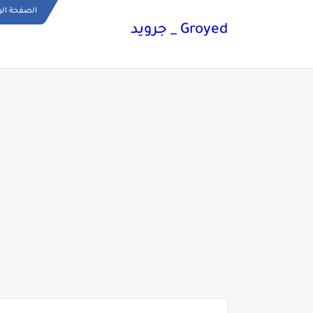
الصفحة الر
Groyed _ جرويد