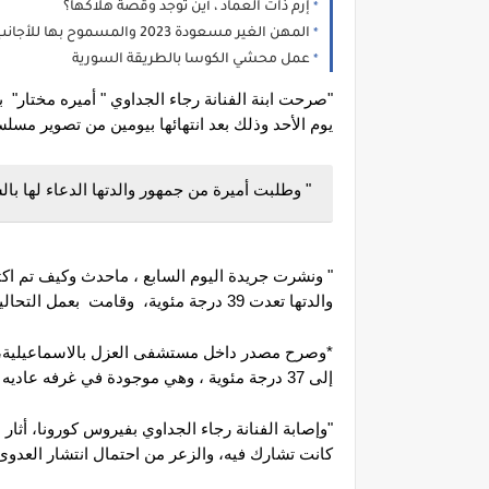
إرم ذات العماد ، أين توجد وقصة هلاكها؟
المهن الغير مسعودة 2023 والمسموح بها للأجانب
عمل محشي الكوسا بالطريقة السورية
يوم الأحد وذلك بعد انتهائها بيومين من تصوير مس
" وطلبت أميرة من جمهور والدتها الدعاء لها با
والدتها تعدت 39 درجة مئوية،  وقامت  بعمل التحاليل اللازمة وكانت النتيجة إيجابية.
إلى 37 درجة مئوية ، وهي موجودة في غرفه عاديه وليست في العناية المركزة، 
كانت تشارك فيه، والزعر من احتمال انتشار العدوى 