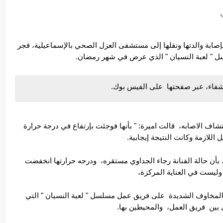
"صرحت ابنة الفنانة رجاء الجداوي " أميره مختار"  بإصابة والدتها ونقلها إلى مستشفى العزل الصحي بالإسماعيلية، فجر 
لسل " لعبة النسيان " الذي عرض في شهر رمضان.
لشفاء، عبر صفحتها  على الفيس بوك. 
" ونشرت جريدة اليوم السابع ، ماحدث وكيف تم اكتشاف الاصابه،  قالت اميرة: " بأنها فوجئت بإرتفاع في درجة حرارة 
*وصرح مصدر داخل مستشفى العزل بالاسماعيلية، بأن حالة الفنانة رجاء الجداوي مستقره،  ودرجه حرارتها انخفضت 
"وإصابة الفنانة رجاء الجداوي بفيروس كورونا، أثار المخاوف الشديدة  على فريق عمل مسلسل " لعبة النسيان " التي 
بين  فريق العمل،  والمحيطين بها.