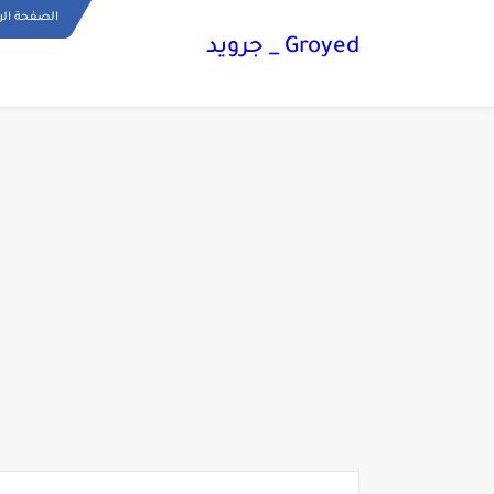
الصفحة الر
Groyed _ جرويد