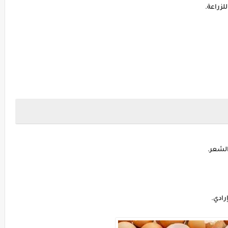
لزراعة.
لشعر.
رادي.