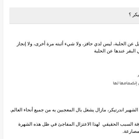
كر ؟
* اندر تيكر يعلن اعتزاله : إنه الوقت المناسب للرحيل عن الحلبة، ليس لدي حافز، ولا شيء أثبته مرة أخرى، ولا إنجاز 
 البقر عندها عن الحلبة
.
إنضمامها لها
*وأيضا يشغل جميع وسائل الإعلام وتسعى وراء معرفة السبب الحقيقي  لهذا الاعتزال المفاجئ في ظل هذه الشهرة 
لمصارعة.