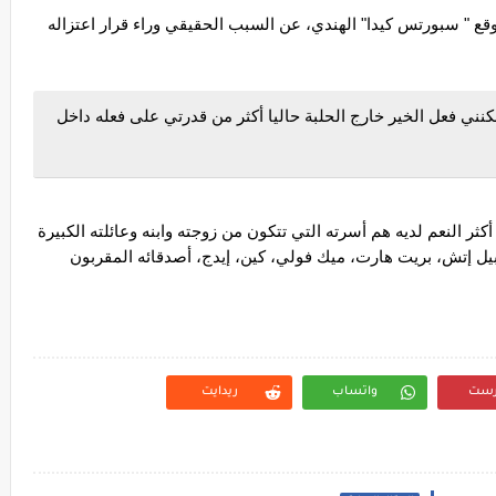
*وقد صرح آندر تيكر ببعض التصريحات قد نشرها موقع " سبورتس كيدا" الهندي، عن السبب الحقيقي وراء قرار اعتزاله 
*قال اندرتيكر في الوطن العربي بالحانوتي: " يمكنني فعل الخير خارج الحلبة حاليا أكثر من قدرتي على فعله داخل 
وأضاف بأنه في مكان يمكنه من القيام بذلك ، ومن أكثر النعم لديه هم أسرته التي تتكون من زوجته وابنه وعائلته الكبيرة 
المكونة من بريان آدامز، يوكوزونا، شون مايكلز، تربيل إتش، بريت هارت، ميك فولي، كين، إيدج، أصدقائه المقربون  
رست
واتساب
ريدايت