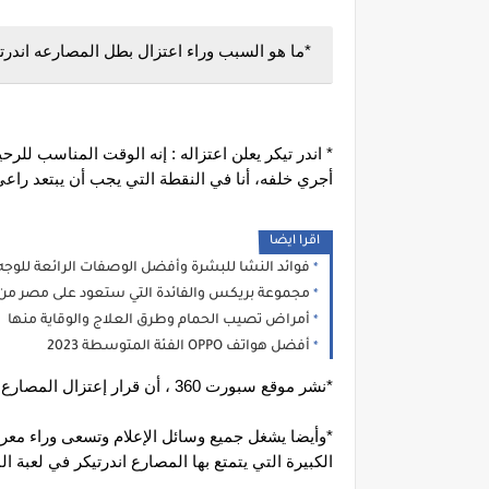
*ما هو السبب وراء اعتزال بطل المصارعه اندرتي
أجري خلفه، أنا في النقطة التي يجب أن يبتعد راعي
اقرا ايضا
فوائد النشا للبشرة وأفضل الوصفات الرائعة للوجه
مجموعة بريكس والفائدة التي ستعود على مصر من 
أمراض تصيب الحمام وطرق العلاج والوقاية منها
أفضل هواتف OPPO الفئة المتوسطة 2023
*نشر موقع سبورت 360 ، أن قرار إعتزال المصارع الشهير اندرتيكر، مازال يشغل بال المعجبين به من جميع أنحاء العالم.
الكبيرة التي يتمتع بها المصارع اندرتيكر في لعبة ا