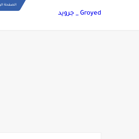
الصفحة الر
Groyed _ جرويد