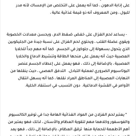
على إذابة الدهون ، كما أنه يعمل على التخلص من الإمساك لأنه مدر
للبول ، ومن المعروف أنه ذو قيمة غذائية عالية ،
- يساعد لحم الغزال على خفض ضغط الدم ، ويحسن معدلات الخصوبة
ويقوي عضلة القلب ، ويحتوي لحم الغزال على نسبة جيدة من الجليكوبين
الذي يتحول بسهولة إلى جلوكوز في الجسم. كما أنه مهم جداً للخلايا
العصبية حيث أنه يعمل على منحها الطاقة وتنشيط الدماغ والخلايا
العصبية ، بالإضافة إلى ذلك ، فهو يعمل على إعطاء الجسم عنصر
البوتاسيوم الضروري لعملية التبادل. التدفق العصبي ، حيث ينقلها من
النهايات العصبية إلى المناطق المراد نقلها ، كما أنه يسهل انتقال
الأوامر في القشرة الدماغية. دون التسبب في استنفاد الخلية.
* يعتبر لحم الغزلان من المواد الغذائية الهامة جدا في توفير الكالسيوم
والفوسفور وكلاهما مهم لتقوية العظام والأسنان ، لذلك فهو يعتبر من
أهم الأطعمة للحماية منها ترقق العظام ، بالإضافة إلى ذلك ، فهو يمد