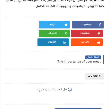
الجسم بعنصر هام من الزنك لتحسين إفرازات جهاز المناعة في الجسم ،
كما أنه يوفر الفيتامينات والبروتينات الهامة للحامل.
فيسبوك
تويتر
بنترست
واتساب
ريدايت
لينكدين
المقال التالي
The importance of deer meat,
حيوانات
هل اعجبك الموضوع :