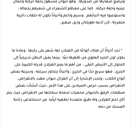
وترضع صغارها من صدورها. وهو حيوان مشهور بخفة حركته وجمال
عينيه وخفة حركته. كما غنى معظم الشعراء في شعرهم بجماله ،
واستوعبوا فيه أحبائهم. وسيم وناعم وأحياناً تكون له حلقات دائرية
متعرجة ، لأن أذنيه طويلتان وذيل صغير ،
* نجد أحيانًا أن هناك أنواعًا من الغزلان لها شعر على ركبها ، وعادة ما
يكون لون الجزء العلوي من ظهرها بنيًا ، بينما يميل البطن تدريجياً إلى
التحول إلى الأبيض النقي ، من أهم ما يميز الغزلان قدرته الكبيرة على
الجري ، فهو سريع جدًا في الجري ، وأحيانًا يتجاوز سرعته ، وسرعة بعض
أنواع الكلاب ، وتجدر الإشارة إلى أن الغزال حيوان مهدد بالانقراض.
الانقراض بسبب حرص الصيادين على هذا الأمر ، حيث أنشأت بعض
منظمات الرفق بالحيوان محميات لحماية سلالتها من الانقراض حيث يتم
أكل لحم الغزلان وله طرق متعددة لطهيه أيضًا من استخلاص رائحة
المسك من دمه.