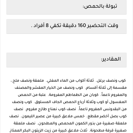
تبولة بالحمص:
وقت التحضير 160 دقيقة تكفي 8 أفراد .
المقادير:
كوب ونصف برغل. ثلاثة أكواب من الماء المغلي. ملعقة ونصف ملح ،
مقسمة إلى ثلاثة أقسام. كوب ونصف من الخيار المقشر والمصنف
والمفروم ناعماً. كوبان من الطماطم المفرومة. علبة من الحمص
المغسول أو كوب وثلاثة أرباع الحمص الجاف المسلوق. كوب ونصف
من البقدونس المفروم ناعماً. نصف كوب نعناع طازج مفروم. نصف
كوب بصل أخضر مقطع. خمس ملاعق كبيرة من عصير الليمون. نصف
ملعقة صغيرة من بذور الكمون المحمص والمطحون. نصف ملعقة
صغيرة قرفة مطحونة. ثلاث ملاعق كبيرة من زيت الزيتون البكر الممتاز.