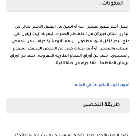
المكونات :
بصل أحمر صغير مقشر. حبة أو اثنتين من الفلفل الأحمر الخالي من
البذور. حبتان كبيرتان من الطماطم الحمراء. ليمونة. زيت زيتون نقي.
ملح البحر فلفل أسود مطحون. أربعمائة وعشرة جرامات من الحمص
المعلب والمصفى أو أربع حفنات كبيرة من الحمص المجفف المنقوع
والمسلوق. حفنة من أوراق النعناع الطازجة المفرومة. حفنة من أوراق
الريحان المقطعة. مائة جرام من جبنة الفيتا.
تعرف اغرب الماكولات في العالم
طريقة التحضير:
نفرم البصل الأحمر ناعما. نقطع الفلفل الحار إلى شرائح رفيعة جدًا.