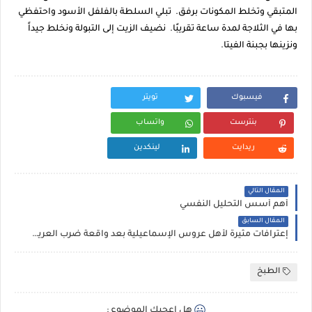
المتبقي وتخلط المكونات برفق. تبلي السلطة بالفلفل الأسود واحتفظي
بها في الثلاجة لمدة ساعة تقريبًا. نضيف الزيت إلى التبولة ونخلط جيداً
ونزينها بجبنة الفيتا.
فيسبوك
تويتر
بنترست
واتساب
ريدايت
لينكدين
المقال التالي
أهم أسس التحليل النفسي
المقال السابق
إعترافات مثيرة لأهل عروس الإسماعيلية بعد واقعة ضرب العريس لها
الطبخ
هل اعجبك الموضوع :