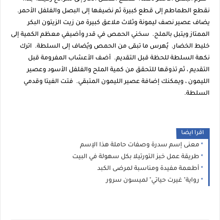
نقطع الطماطم إلى قطع كبيرة ثم نضيفها إلى البصل والفلفل الأحمر.
يضاف عصير نصف ليمونة وثلاث ملاعق كبيرة من زيت الزيتون البكر
الممتاز ويتبل بالملح. سخني الحمص في قدر وأضيفي معظم الكمية إلى
خليط الخضار. يُهرس ما تبقى من الحمص ويُضاف إلى السلطة. اترك
نكهة السلطة للحظة قبل التقديم. أضف الأعشاب المفرومة قبل
التقديم ، ثم تذوقها للتحقق من كمية الملح والفلفل الأسود وعصير
الليمون ، ويمكنك إضافة عصير الليمون المتبقي. فتت الفيتا وقدمي
السلطة.
اقرا ايضا
معنى إسم سدرة وصفات حاملة هذا الإسم
طريقة عمل خبز التورتيلا بكل سهولة في البيت
أطعمة مفيدة ومناسبة لمرضى الكبد
رواية" غيرت حياتي" لميسون سرور