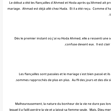
Le début a été les fiançailles d'Ahmed et Hoda après qu'Ahmed ait 
mariage. Ahmad est déjà allé chez Huda. Et il a été reçu. Comme d'ha
t
Dès le premier instant où j'ai vu Hoda Ahmed, elle a ressenti une se
confuse devant eux. Il est cla
Les fiançailles sont passées et le mariage s'est bien passé et 
sommes rapprochés de plus en plus. Au fil des jours et des dix s
Malheureusement, la nature du bonheur de la vie ne dure pas l
lequel il a failli perdre la vie et a laissé sa femme seule. Mais, Dieu m