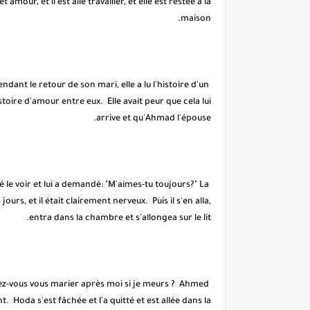
 amour, et il est allé travailler, et elle est restée à la
maison.
ndant le retour de son mari, elle a lu l'histoire d'un
re d'amour entre eux. Elle avait peur que cela lui
arrive et qu'Ahmad l'épouse.
é le voir et lui a demandé: "M'aimes-tu toujours?" La
jours, et il était clairement nerveux. Puis il s'en alla,
entra dans la chambre et s'allongea sur le lit.
Voulez-vous vous marier après moi si je meurs ? Ahmed
. Hoda s'est fâchée et l'a quitté et est allée dans la