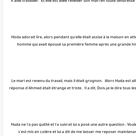
n'aille travailler. Et elle est allée réveiller son mari en toute tendresse et
Hoda adorait lire, alors pendant qu'elle était assise à la maison en atte
homme qui avait épousé sa première femme après une grande histoi
Le mari est revenu du travail, mais il était grognon. Alors Huda est all
réponse d'Ahmed était étrange et triste. Il a dit, Dois-je le dire tous les 
Huda ne l'a pas quitté et l'a suivi et lui a posé une autre question : 
s'est mis en colère et lui a dit de me laisser me reposer maintenant