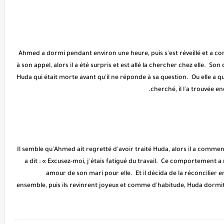
Ahmed a dormi pendant environ une heure, puis s'est réveillé et a 
à son appel, alors il a été surpris et est allé la chercher chez elle. So
Huda qui était morte avant qu'il ne réponde à sa question. Ou elle a qu
cherché, il l'a trouvée 
Il semble qu'Ahmed ait regretté d'avoir traité Huda, alors il a comme
a dit : « Excusez-moi, j'étais fatigué du travail. Ce comportement a
amour de son mari pour elle. Et il décida de la réconcilie
ensemble, puis ils revinrent joyeux et comme d'habitude, Huda dormit 