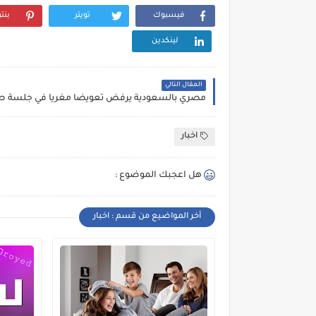
فيسبوك
تويتر
بنت
لينكدين
المقال التالي
مصري بالسعودية يرفض تعويضا مغريا في جلسة ص
اخبار
هل اعجبك الموضوع :
أخر المواضيع من قسم : اخبار