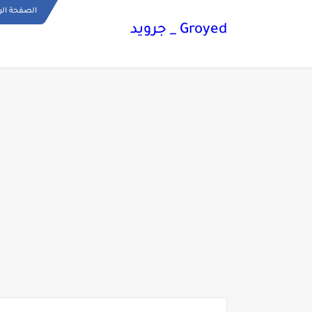
الصفحة الر
Groyed _ جرويد