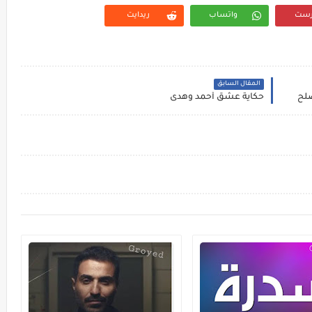
رست
واتساب
ريدايت
المقال السابق
لح
حكاية عشق أحمد وهدى