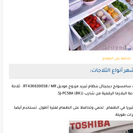
تحافظ على الطعام
هر أنواع الثلاجات:
ثلاجات LG Hygen Fresh موديل Gn-C622Hlcu. ثلاجات سامسونج ديجيتال بنظام تبريد مزدوج موديل RT43K6300S8 / MR. ثلاجة
كتيريا في الطعام. تحمي وتحافظ على الطعام لفترة أطول. تستخدم أيضا
رات طويلة.