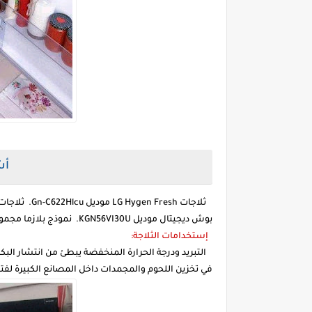
أش
بوش ديجيتال موديل KGN56VI30U. نموذج بلازما مجموعة البلازما الرقمية من شارب (SJ-PC58A (BK).
إستخدامات الثلاجة:
التبريد ودرجة الحرارة المنخفضة يبطئ من انتشار الب
في تخزين اللحوم والمجمدات داخل المصانع الكبيرة لفت