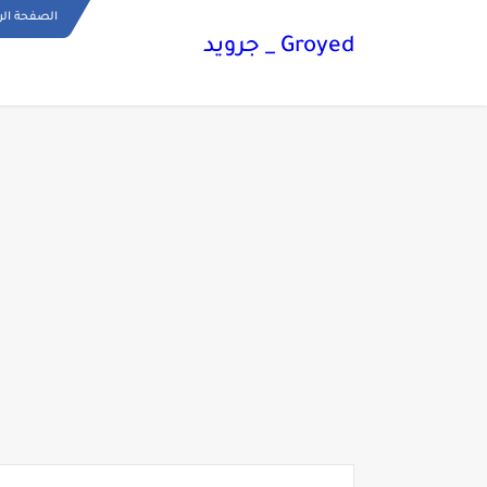
الصفحة الر
Groyed _ جرويد