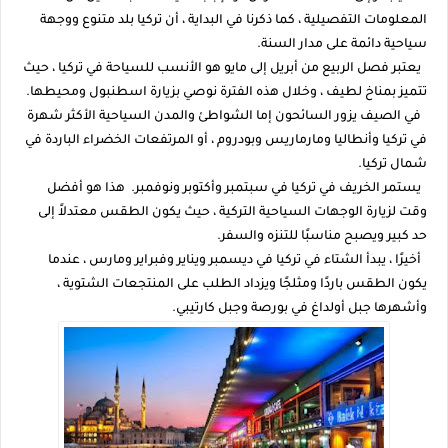
المعلومات التفصيلية ، كما ذكرنا في البداية ، أن تركيا بلد متنوع ووجهة
سياحية دائمة على مدار السنة.
يعتبر فصل الربيع من أبريل إلى مايو هو الأنسب للسياحة في تركيا ، حيث
تتميز بمناخ لطيف ، وخلال هذه الفترة نوصي بزيارة اسطنبول ومحيطها.
في الصيف يزور السائحون إما الشواطئ والمدن السياحية الأكثر شهرة
في تركيا وأنطاليا ومارماريس وبودروم ، أو المرتفعات الخضراء الباردة في
شمال تركيا.
يستمر الخريف في تركيا في سبتمبر وأكتوبر ونوفمبر. هذا هو أفضل
وقت لزيارة الوجهات السياحية التركية ، حيث يكون الطقس معتدلاً إلى
حد كبير ويصبح مناسبًا للتنزه والسفر.
أخيرًا ، يبدأ الشتاء في تركيا في ديسمبر ويناير وفبراير ومارس ، عندما
يكون الطقس باردًا ومثلجًا ويزداد الطلب على المنتجعات الشتوية ،
وأشهرها جبل أولداغ في بورصة وجبل كارتيبي.