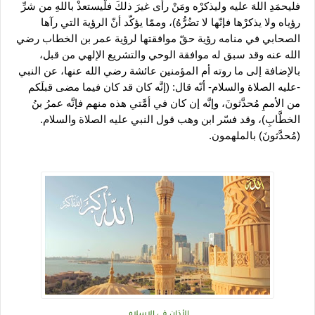
فليحمَدِ اللهَ عليه وليذكرْه ومَنْ رأى غيرَ ذلكَ فلْيستعذْ باللهِ من شرِّ 
رؤياه ولا يذكرْها فإنّها لا تضُرُّهُ)، وممّا يؤكّد أنّ الرؤية التي رآها 
الصحابي في منامه رؤية حقّ موافقتها لرؤية عمر بن الخطاب رضي 
الله عنه وقد سبق له موافقة الوحي والتشريع الإلهي من قبل، 
بالإضافة إلى ما روته أم المؤمنين عائشة رضي الله عنها، عن النبي 
-عليه الصلاة والسلام- أنّه قال: (إنَّه كان قد كان فيما مضى قبلَكم 
من الأممِ مُحدَّثونَ، وإنَّه إن كان في أمَّتي هذه منهم فإنَّه عمرُ بنُ 
الخطَّابِ)، وقد فسّر ابن وهب قول النبي عليه الصلاة والسلام.
(مُحدَّثونَ) بالملهمون.
الأذان في الإسلام