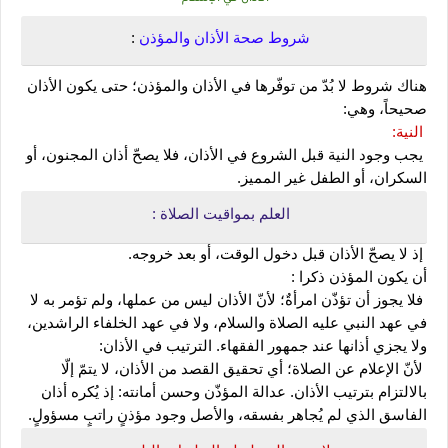
شروط صحة الأذان والمؤذن 
:
هناك شروط لا بُدّ من توفّرها في الأذان والمؤذن؛ حتى يكون الأذان 
صحيحاً، وهي:
النية:
 يجب وجود النية قبل الشروع في الأذان، فلا يصحّ أذان المجنون، أو 
السكران، أو الطفل غير المميز. 
العلم بمواقيت الصلاة :
 إذ لا يصحّ الأذان قبل دخول الوقت، أو بعد خروجه.
أن يكون المؤذن ذكرا :
 فلا يجوز أن تؤذّن امرأةٌ؛ لأنّ الأذان ليس من عملها، ولم تؤمر به لا 
في عهد النبي عليه الصلاة والسلام، ولا في عهد الخلفاء الراشدين، 
ولا يجزي أذانها عند جمهور الفقهاء. الترتيب في الأذان:
 لأنّ الإعلام عن الصلاة؛ أي تحقيق القصد من الأذان، لا يتمّ إلّا 
بالالتزام بترتيب الأذان. عدالة المؤذّن وحسن أمانته: إذ يُكره أذان 
الفاسق الذي لم يُجاهر بفسقه، والأصل وجود مؤذنٍ راتبٍ مسؤولٍ.