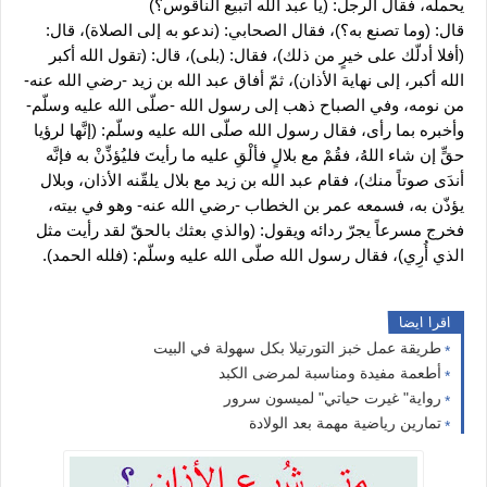
يحمله، فقال الرجل: (يا عبد الله أتبيع الناقوس؟)
قال: (وما تصنع به؟)، فقال الصحابي: (ندعو به إلى الصلاة)، قال: 
(أفلا أدلّك على خيرٍ من ذلك)، فقال: (بلى)، قال: (تقول الله أكبر 
الله أكبر، إلى نهاية الأذان)، ثمّ أفاق عبد الله بن زيد -رضي الله عنه- 
من نومه، وفي الصباح ذهب إلى رسول الله -صلّى الله عليه وسلّم- 
وأخبره بما رأى، فقال رسول الله صلّى الله عليه وسلّم: (إنَّها لرؤيا 
حقٍّ إن شاء اللهُ، فقُمْ مع بلالٍ فألْقِ عليه ما رأيتَ فليُؤذِّنْ به فإنَّه 
أندَى صوتاً منك)، فقام عبد الله بن زيد مع بلال يلقّنه الأذان، وبلال 
يؤذّن به، فسمعه عمر بن الخطاب -رضي الله عنه- وهو في بيته، 
فخرج مسرعاً يجرّ ردائه ويقول: (والذي بعثك بالحقّ لقد رأيت مثل 
الذي أُرِي)، فقال رسول الله صلّى الله عليه وسلّم: (فلله الحمد).
اقرا ايضا
طريقة عمل خبز التورتيلا بكل سهولة في البيت
أطعمة مفيدة ومناسبة لمرضى الكبد
رواية" غيرت حياتي" لميسون سرور
تمارين رياضية مهمة بعد الولادة