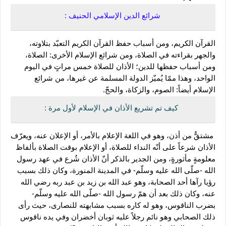
شرائع الدين الإسلامي الحنيف : 
القرآن الكريم، ومن أسباب حفظ القرآن الكريم التعبّد بتلاوته، 
والجهر بقراءته في الصلاة، ومن شرائع الإسلام الأخرى: الصلاة، 
ومن أسباب حفظها للدين؛ الأذان للصلاة خمس مراتٍ في اليوم 
الواحد، وهذا ممّا يُميّز الدولة المسلمة عن غيرها، من شرائع 
الإسلام أيضاً: الصوم، والزكاة، والحجّ. 
كيف تم تشريع الأذان في الإسلام لأول مرة :
 مشتقٌّ من أذن، وهو في اللغة الإعلام بالأمر، أو الإعلان عنه، ويعرّف 
الأذان شرعاً على أنّه النداء للصلاة، أو الإعلام بوقت الصلاة بألفاظ 
معلومةٍ مأثورةٍ، ومن الجدير بالذكر أنّ الأذان شُرع في عهد رسول 
الله -صلّى الله عليه وسلّم- في المدينة المنورة، وكان ذلك بسبب 
رؤيا رآها أحد الصحابة، وهو عبد الله بن زيد بن عبد ربه رضي الله 
عنه، وكان ذلك بعد أن همّ رسول الله -صلّى الله عليه وسلّم- 
بضرب الناقوس، وهو له كاره بسبب مشابهته للنصارى، حيث رأى 
ذلك الصحابي وهو نائم رجلاً عليه ثوبان أخضران وفي يده ناقوس 