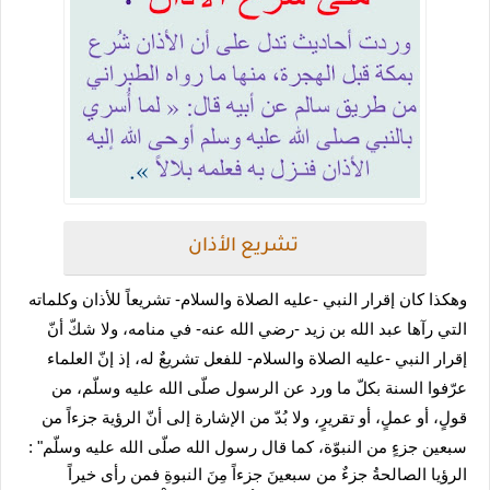
تشريع الأذان
وهكذا كان إقرار النبي -عليه الصلاة والسلام- تشريعاً للأذان وكلماته 
التي رآها عبد الله بن زيد -رضي الله عنه- في منامه، ولا شكّ أنّ 
إقرار النبي -عليه الصلاة والسلام- للفعل تشريعٌ له، إذ إنّ العلماء 
عرّفوا السنة بكلّ ما ورد عن الرسول صلّى الله عليه وسلّم، من 
قولٍ، أو عملٍ، أو تقريرٍ، ولا بُدّ من الإشارة إلى أنّ الرؤية جزءاً من 
سبعين جزءٍ من النبوّة، كما قال رسول الله صلّى الله عليه وسلّم" :
الرؤيا الصالحةُ جزءٌ من سبعينَ جزءاً مِنَ النبوةِ فمن رأى خيراً 