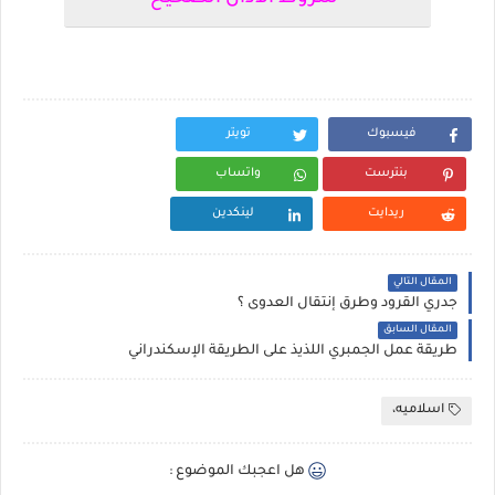
فيسبوك
تويتر
بنترست
واتساب
ريدايت
لينكدين
المقال التالي
جدري القرود وطرق إنتقال العدوى ؟
المقال السابق
طريقة عمل الجمبري اللذيذ على الطريقة الإسكندراني
اسلاميه،
هل اعجبك الموضوع :