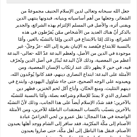
 جعل الله سبحانه وتعالى لدين الإسلام الحنيف مجموعةً من 
الشعائر، وجعلها من أهم أساسياته وبنيانه، فبدونها ينتهي الدين 
ويفنى أثره، والأصل في المسلم الإلتزام بهذه الشرائع، والجدير 
بالذكر أنّ هناك العديد من الأشخاص ممّن يُفرّطون في هذه 
الشرائع، وذلك إمّا بالابتداع في الدين وإمّا بالتشبّه بالغير، وأمّا 
بالنسبة للابتداع فيُقصد به الإتيان بقربة إلى الله -عزّ وجلّ- غير 
موجودة في الدين من الأصل، ولعظم البدعة عدّ الله -تعالى- البدعة 
أعظم من المعصية، وذلك لأنّ البدعة تُبدّل في أصل الدين وتُحرّف 
فيه، في حين لا يظهر ذلك عند ارتكاب الإنسان المعصية، ومن 
الأمثلة على البدعة: ابتداع النصارى دينهم، فقد كانوا يُوحّدون الله، 
ويعبدونه على الوجه الصحيح، حتى جاء شاؤول اليهودي، وابتدع في 
دينهم التثليث، ومنع الختّان، وأباح أكل لحم الخنزير، فظهر دين 
النصارى الذي لا يمتدّ للإسلام وشرائعه بصلة، وأمّا بالنسبة للتشبّه 
بالآخرين؛ فقد شدّد الإسلام أيضاً على هذا الجانب، وذلك لأنّ التشبّه 
بالآخرين يتسبّب باكتساب المعتقدات الباطلة للآخرين، ومن الأمثلة 
الواضحة في هذا المجال: نقل عمرو بن لحي الخزاعيّ عبادة 
الأصنام إلى مكّة المكرّمة، فقد سافر إلى الشام ووجد أهلها يعبدون 
الأصنام، فنقل هذا الباطل إلى أهل مكّة، حتى صاروا يعبدون 