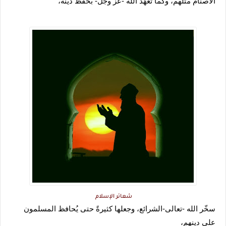
الأصنام مثلهم، وكما تعهّد الله -عزّ وجلّ- بحفظ دينه،
شعائر الإسلام
سخّر الله -تعالى-
الشرائع، وجعلها كثيرةً حتى يُحافظ المسلمون 
على دينهم، 