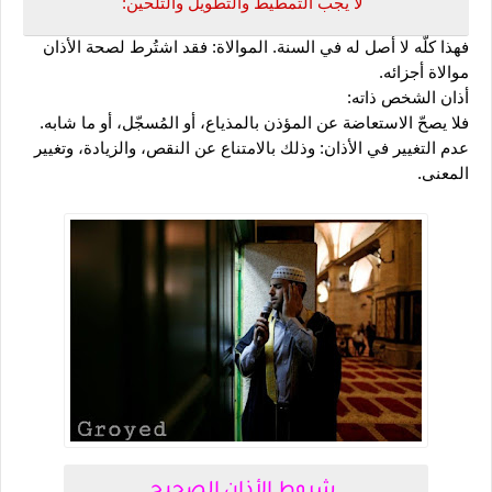
 لا يجب التمطيط والتطويل والتلحين: 
فهذا كلّه لا أصل له في السنة. الموالاة: فقد اشتُرط لصحة الأذان 
موالاة أجزائه.
أذان الشخص ذاته: 
فلا يصحّ الاستعاضة عن المؤذن بالمذياع، أو المُسجّل، أو ما شابه. 
عدم التغيير في الأذان: وذلك بالامتناع عن النقص، والزيادة، وتغيير 
المعنى.
شروط الأذان الصحيح