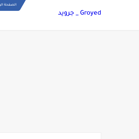
الصفحة الر
Groyed _ جرويد