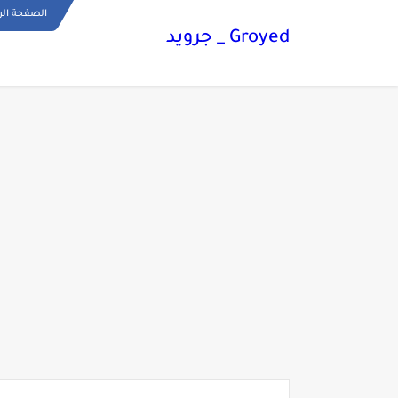
الصفحة الر
Groyed _ جرويد