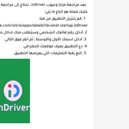
بعد مراجعة مزايا وعيوب ver
عليك فعله هو اتباع ما يلي:
1. قم بتنزيل التطبيق من هنا:
e.com/store/apps/details?id=sinet.startup.inDriver
2. أدخل رقم هاتفك الشخصي وسيُطلب منك إدخال مدينتك أو موقعك الجغرافي بالنقر فوق تحرير ثم النقر فوق التالي.
3. أدخل اسمك الأول والأوسط ، ثم انقر فوق التالي.
4. دع التطبيق يعرف موقعك الجغرافي.
5. اتبع بقية التعليمات التي يعرضها التطبيق.