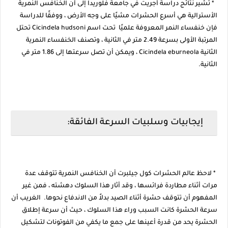
* تشير نتائج دراسة أجريت في جامعة فلوريدا إلى أن الخنافس النمرية
الأسترالية هي أسرع الحشرات مشيًا على وجه الأرض ، ووفقًا للدراسة
فإن خنفساء النمر المعروفة علميًا تحت اسم Cicindela hudsoni تحتل
المرتبة الأولى بسرعة 2.49 متر في الثانية ، وتصنف الخنفساء النمرية
الثانية Cicindela eburneola ، ويمكن أن تصل سرعتها إلى 1.86 متر في
الثانية.
إيجابيات وسلبيات السرعة الفائقة:
* لاحظ عالم الحشرات كول جيلبرت أن الخنافس النمرية تتوقف عدة
مرات أثناء مطاردة فرائسها ، وقد أثار هذا السلوك دهشته ، فمن غير
المفهوم أن تتوقف حشرة أثناء الصيد بدلاً من الاندفاع نحوها. الغريب أن
سرعة الحشرة كانت السبب وراء هذا السلوك ، حيث أن سرعة إطلاق
الحشرة يحد من قدرة أعينها على جمع ما يكفي من الفوتونات لتشكيل