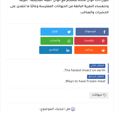
تكون ذات ألوان فاتحة تنسجم مع ألوان البيئة المحيطة. اليرقة
وخنفساء النمرية البالغة من الحيوانات المفترسة وغالبًا ما تتغذى على
الحشرات والعناكب.
فيسبوك
تويتر
بنترست
واتساب
ريدايت
لينكدين
المقال التالي
The fastest insect on earth,
المقال السابق
Ways to have frozen meat,
حيوانات
هل اعجبك الموضوع :