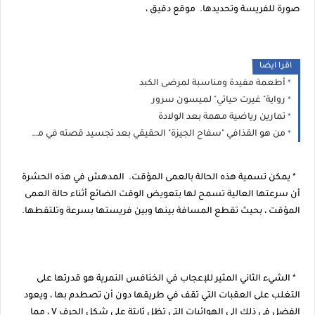
صورة للفريسة وتحديدها. موقع دقيق ،
اقرا ايضا
أطعمة مفيدة ومناسبة لمرضى الكبد
رواية" غيرت حياتي" لميسون سرور
تمارين رياضية مهمة بعد الولادة
من هو القذافي "سفاح الجيزة" الحقيقي بعد تجسيد قصته في مسلسل ؟
* يمكن تسمية هذه الحالة بالعمى المؤقت. المدهش في هذه الحشرة
أن سرعتها العالية تسمح لها بتعويض الوقت الضائع أثناء حالة العمى
المؤقت ، بحيث تقطع المسافة بينها وبين فريستها بسرعة وتلتقطها.
* الشيء الثاني المثير للإعجاب في الخنافس النمرية هو قدرتها على
التغلب على العقبات التي تقف في طريقها دون أن تصطدم بها ، ويعود
الفضل في ذلك إلى الهوائيات التي تظل ثابتة على شكل الحرف V ، مما