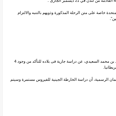
وأضاف حسن قائلا: "نتوجه للوافدين من المملكة المتحدة خاصة على متن الرحلة المذكورة وذويهم بالتنبه والالتزام 
ن".
والثلاثاء الماضي، كشف وزير الصحة العماني، أحمد بن محمد السعيدي، عن دراسة جارية فى بلاده للتأكد من وجود 4 
يطانيا.
وأضاف السعيدي في تصريحات نقلتها وكالة أنباء عمان الرسمية، أن دراسة الخارطة الجينية للفيروس مستمرة وسيتم 