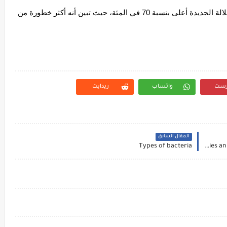
ووفقا للتقديرات الأولية، قد يكون معدل انتشار السلالة الجديدة أعلى بنسبة 70 في المئة، حيث تبين أنه أكثر خطورة من 
رست
واتساب
ريدايت
المقال السابق
Types of bacteria
Three Arab countries announce the emergence of the new Corona strain