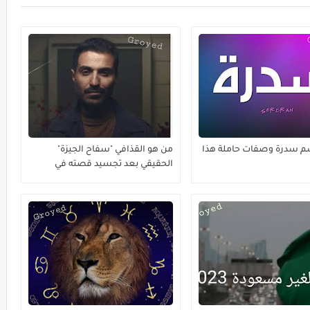
م سدرة وصفات حاملة هذا
من هو القذافي "سفاح الجيزة"
الحقيقي بعد تجسيد قصته في
مسلسل ؟