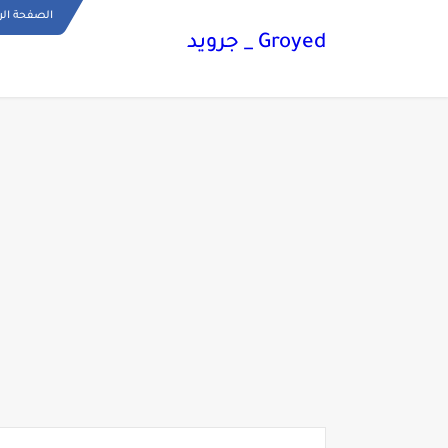
الصفحة الر
Groyed _ جرويد