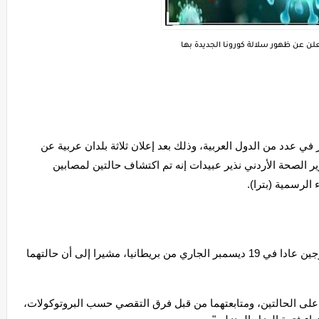
علن عن ظهور سلالة كورونا الجديدة بها
ظهرت السلالة الجديدة من فيروس كورونا المتحور في عدد من الدول العربية، وذلك بعد إعلان ثلاثة بلدان عربية عن 
تسجيل إصابات جديدة بالفيروس المتحور، وقال وزير الصحة الأردني نذير عبيدات إنه تم اكتشاف حالتين لمصابين 
الرسمية (بترا).
وأوضح الوزير الأردنى أن الحالتين تم تسجيلهما لزوجين عادا في 19 ديسمبر الجاري من بريطانيا، مشيرا إلى أن حالتهما 
وقال عبيدات إنه تم تطبيق إجراءات العزل الصحي على الحالتين، ومتابعتهما من قبل فرق التقصي حسب البروتوكولات، 