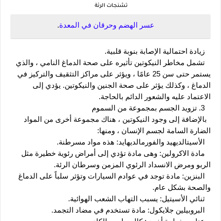
تشنجات الرئة
 عسر الهضم وحرقان في المعدة
.
   زيادة احتمالية الإصابة بنوبة قلبية.
   تشمل مخاطر النيكوتين تأثيره على صحة الدماغ النامي ، والذي 
يستمر حتى سن 25 عامًا ، ويؤثر على مراكز التثقيف والتركيز في 
الدماغ ، وكذلك يؤثر على صحة الجنين والنيكوتين. يؤدي إلى 
الاعتماد عليه والشعور الدائم بالحاجة.
   3. تزويد الجسم بمجموعة من السموم
  بالإضافة إلى وجود النيكوتين ، هناك مجموعة أخرى من المواد 
الضارة السامة لجسم الإنسان ، ومنها:
   الأسيتالديهيد والفورمالديهايد: هذه مواد مسرطنة.
   مادة الاكرولين: وهى مادة تؤدي إلى أمراض رئوية خطيرة مثل 
الربو ومرض الانسداد الرئوي المزمن وسرطان الرئة.
   البنزين: مادة توجد في عوادم السيارات وتؤثر سلباً على الدماغ 
والصحة بشكل عام.
   ثنائي الأسيتيل: يسبب التهاب الشعب الهوائية.
   البروبيلين جلايكول: مادة تستخدم في مضاد التجمد.