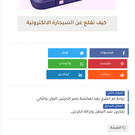
كيف تقلع عن السيجارة الالكترونية
فيسبوك
تويتر
بنترست
واتساب
ريدايت
لينكدين
المقال التالي
رواية لم أنضج بعد لعائشة نصر الجزئين الاول والثاني
المقال السابق
تمارين شد البطن وإزالة الكرش
الصحة