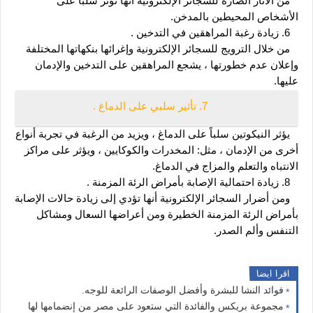
   من الآثار الضارة للسجائر الإلكترونية أنها تؤثر سلبًا على 
الأشخاص المحيطين بالمدخن.
   6. زيادة رغبة المراهقين في التدخين .
   من خلال الترويج للسجائر الإلكترونية وإغرائها بنكهاتها المختلفة 
وإعلان عدم خطورتها ، يشجع المراهقين على التدخين والإدمان 
عليها.
   7. تأثير سلبي على الدماغ .
   يؤثر النيكوتين سلباً على الدماغ ، ويزيد من الرغبة في تجربة أنواع 
أخرى من الإدمان ، مثل: المخدرات والكوكايين ، ويؤثر على مراكز 
الانتباه والتعلم والمزاج في الدماغ.
   8. زيادة احتمالية الإصابة بأمراض الرئة المزمنة .
   ومن أضرار السجائر الإلكترونية أنها تؤدي إلى زيادة حالات الإصابة 
بأمراض الرئة المزمنة الخطيرة ومن أعراضها السعال ومشاكل 
التنفس وألم الصدر.
اقرا ايضا
فوائد النشا للبشرة وأفضل الوصفات الرائعة للوجه.
مجموعة بريكس والفائدة التي ستعود على مصر من إنضمامها لها